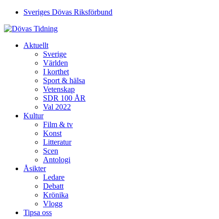
Sveriges Dövas Riksförbund
Aktuellt
Sverige
Världen
I korthet
Sport & hälsa
Vetenskap
SDR 100 ÅR
Val 2022
Kultur
Film & tv
Konst
Litteratur
Scen
Antologi
Åsikter
Ledare
Debatt
Krönika
Vlogg
Tipsa oss