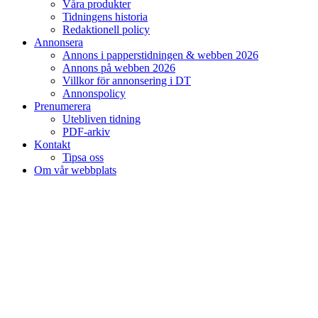
Våra produkter
Tidningens historia
Redaktionell policy
Annonsera
Annons i papperstidningen & webben 2026
Annons på webben 2026
Villkor för annonsering i DT
Annonspolicy
Prenumerera
Utebliven tidning
PDF-arkiv
Kontakt
Tipsa oss
Om vår webbplats