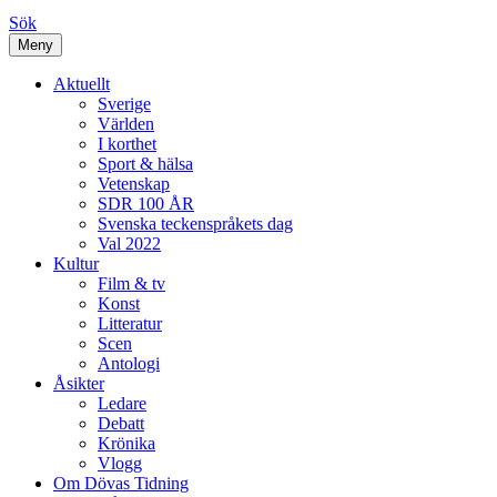
Sök
Meny
Aktuellt
Sverige
Världen
I korthet
Sport & hälsa
Vetenskap
SDR 100 ÅR
Svenska teckenspråkets dag
Val 2022
Kultur
Film & tv
Konst
Litteratur
Scen
Antologi
Åsikter
Ledare
Debatt
Krönika
Vlogg
Om Dövas Tidning