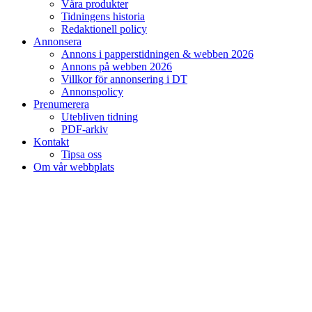
Våra produkter
Tidningens historia
Redaktionell policy
Annonsera
Annons i papperstidningen & webben 2026
Annons på webben 2026
Villkor för annonsering i DT
Annonspolicy
Prenumerera
Utebliven tidning
PDF-arkiv
Kontakt
Tipsa oss
Om vår webbplats