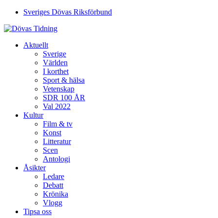
Sveriges Dövas Riksförbund
Aktuellt
Sverige
Världen
I korthet
Sport & hälsa
Vetenskap
SDR 100 ÅR
Val 2022
Kultur
Film & tv
Konst
Litteratur
Scen
Antologi
Åsikter
Ledare
Debatt
Krönika
Vlogg
Tipsa oss