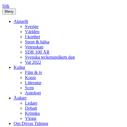
Sök
Meny
Aktuellt
Sverige
Världen
I korthet
Sport & hälsa
Vetenskap
SDR 100 ÅR
Svenska teckenspråkets dag
Val 2022
Kultur
Film & tv
Konst
Litteratur
Scen
Antologi
Åsikter
Ledare
Debatt
Krönika
Vlogg
Om Dövas Tidning