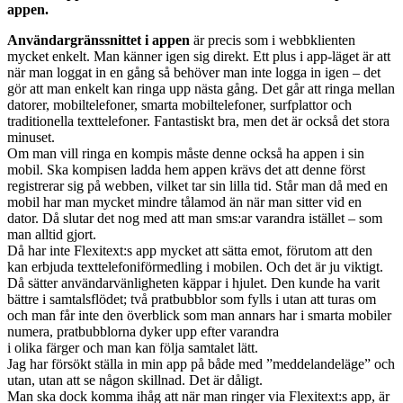
appen.
Användargränssnittet i appen
är precis som i webbklienten
mycket enkelt. Man känner igen sig direkt. Ett plus i app-läget är att
när man loggat in en gång så behöver man inte logga in igen – det
gör att man enkelt kan ringa upp nästa gång. Det går att ringa mellan
datorer, mobiltelefoner, smarta mobiltelefoner, surfplattor och
traditionella texttelefoner. Fantastiskt bra, men det är också det stora
minuset.
Om man vill ringa en kompis måste denne också ha appen i sin
mobil. Ska kompisen ladda hem appen krävs det att denne först
registrerar sig på webben, vilket tar sin lilla tid. Står man då med en
mobil har man mycket mindre tålamod än när man sitter vid en
dator. Då slutar det nog med att man sms:ar varandra istället – som
man alltid gjort.
Då har inte Flexitext:s app mycket att sätta emot, förutom att den
kan erbjuda texttelefoniförmedling i mobilen. Och det är ju viktigt.
Då sätter användarvänligheten käppar i hjulet. Den kunde ha varit
bättre i samtalsflödet; två pratbubblor som fylls i utan att turas om
och man får inte den överblick som man annars har i smarta mobiler
numera, pratbubblorna dyker upp efter varandra
i olika färger och man kan följa samtalet lätt.
Jag har försökt ställa in min app på både med ”meddelandeläge” och
utan, utan att se någon skillnad. Det är dåligt.
Man ska dock komma ihåg att när man ringer via Flexitext:s app, är