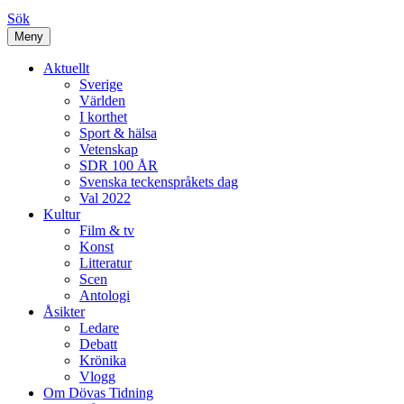
Sök
Meny
Aktuellt
Sverige
Världen
I korthet
Sport & hälsa
Vetenskap
SDR 100 ÅR
Svenska teckenspråkets dag
Val 2022
Kultur
Film & tv
Konst
Litteratur
Scen
Antologi
Åsikter
Ledare
Debatt
Krönika
Vlogg
Om Dövas Tidning