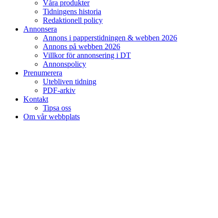
Våra produkter
Tidningens historia
Redaktionell policy
Annonsera
Annons i papperstidningen & webben 2026
Annons på webben 2026
Villkor för annonsering i DT
Annonspolicy
Prenumerera
Utebliven tidning
PDF-arkiv
Kontakt
Tipsa oss
Om vår webbplats