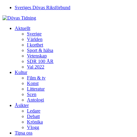
Sveriges Dövas Riksförbund
Aktuellt
Sverige
Världen
I korthet
Sport & hälsa
Vetenskap
SDR 100 ÅR
Val 2022
Kultur
Film & tv
Konst
Litteratur
Scen
Antologi
Åsikter
Ledare
Debatt
Krönika
Vlogg
Tipsa oss