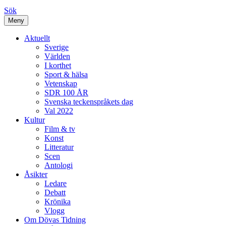
Sök
Meny
Aktuellt
Sverige
Världen
I korthet
Sport & hälsa
Vetenskap
SDR 100 ÅR
Svenska teckenspråkets dag
Val 2022
Kultur
Film & tv
Konst
Litteratur
Scen
Antologi
Åsikter
Ledare
Debatt
Krönika
Vlogg
Om Dövas Tidning