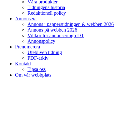
Våra produkter
Tidningens historia
Redaktionell policy
Annonsera
Annons i papperstidningen & webben 2026
Annons på webben 2026
Villkor för annonsering i DT
Annonspolicy
Prenumerera
Utebliven tidning
PDF-arkiv
Kontakt
Tipsa oss
Om vår webbplats