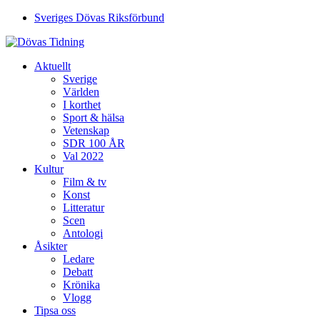
Sveriges Dövas Riksförbund
Aktuellt
Sverige
Världen
I korthet
Sport & hälsa
Vetenskap
SDR 100 ÅR
Val 2022
Kultur
Film & tv
Konst
Litteratur
Scen
Antologi
Åsikter
Ledare
Debatt
Krönika
Vlogg
Tipsa oss