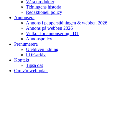
Våra produkter
Tidningens historia
Redaktionell policy
Annonsera
Annons i papperstidningen & webben 2026
Annons på webben 2026
Villkor för annonsering i DT
Annonspolicy
Prenumerera
Utebliven tidning
PDF-arkiv
Kontakt
Tipsa oss
Om vår webbplats