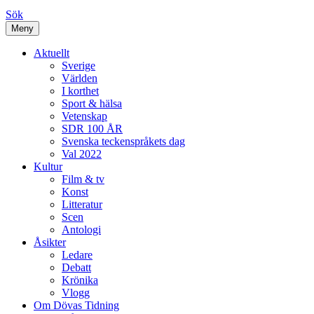
Sök
Meny
Aktuellt
Sverige
Världen
I korthet
Sport & hälsa
Vetenskap
SDR 100 ÅR
Svenska teckenspråkets dag
Val 2022
Kultur
Film & tv
Konst
Litteratur
Scen
Antologi
Åsikter
Ledare
Debatt
Krönika
Vlogg
Om Dövas Tidning