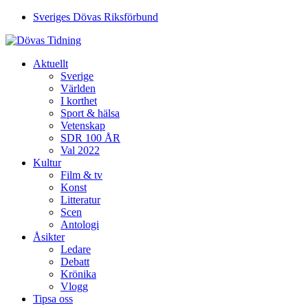
Sveriges Dövas Riksförbund
Aktuellt
Sverige
Världen
I korthet
Sport & hälsa
Vetenskap
SDR 100 ÅR
Val 2022
Kultur
Film & tv
Konst
Litteratur
Scen
Antologi
Åsikter
Ledare
Debatt
Krönika
Vlogg
Tipsa oss