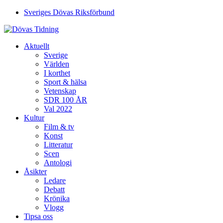
Sveriges Dövas Riksförbund
Aktuellt
Sverige
Världen
I korthet
Sport & hälsa
Vetenskap
SDR 100 ÅR
Val 2022
Kultur
Film & tv
Konst
Litteratur
Scen
Antologi
Åsikter
Ledare
Debatt
Krönika
Vlogg
Tipsa oss