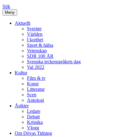
Sök
Meny
Aktuellt
Sverige
Världen
I korthet
Sport & hälsa
Vetenskap
SDR 100 ÅR
Svenska teckenspråkets dag
Val 2022
Kultur
Film & tv
Konst
Litteratur
Scen
Antologi
Åsikter
Ledare
Debatt
Krönika
Vlogg
Om Dövas Tidning