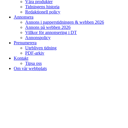
Våra produkter
Tidningens historia
Redaktionell policy
Annonsera
Annons i papperstidningen & webben 2026
Annons på webben 2026
Villkor för annonsering i DT
Annonspolicy
Prenumerera
Utebliven tidning
PDF-arkiv
Kontakt
Tipsa oss
Om vår webbplats