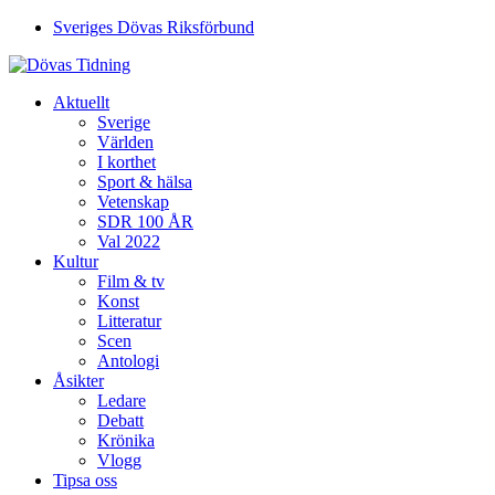
Sveriges Dövas Riksförbund
Aktuellt
Sverige
Världen
I korthet
Sport & hälsa
Vetenskap
SDR 100 ÅR
Val 2022
Kultur
Film & tv
Konst
Litteratur
Scen
Antologi
Åsikter
Ledare
Debatt
Krönika
Vlogg
Tipsa oss