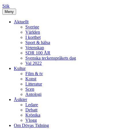
Sök
Meny
Aktuellt
Sverige
Världen
I korthet
Sport & hälsa
Vetenskap
SDR 100 ÅR
Svenska teckenspråkets dag
Val 2022
Kultur
Film & tv
Konst
Litteratur
Scen
Antologi
Åsikter
Ledare
Debatt
Krönika
Vlogg
Om Dövas Tidning