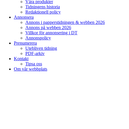
Våra produkter
Tidningens historia
Redaktionell policy
Annonsera
Annons i papperstidningen & webben 2026
Annons på webben 2026
Villkor för annonsering i DT
Annonspolicy
Prenumerera
Utebliven tidning
PDF-arkiv
Kontakt
Tipsa oss
Om vår webbplats