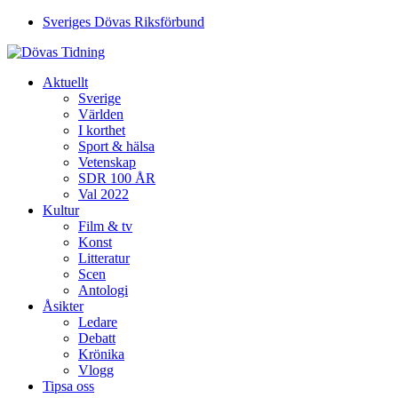
Sveriges Dövas Riksförbund
Aktuellt
Sverige
Världen
I korthet
Sport & hälsa
Vetenskap
SDR 100 ÅR
Val 2022
Kultur
Film & tv
Konst
Litteratur
Scen
Antologi
Åsikter
Ledare
Debatt
Krönika
Vlogg
Tipsa oss