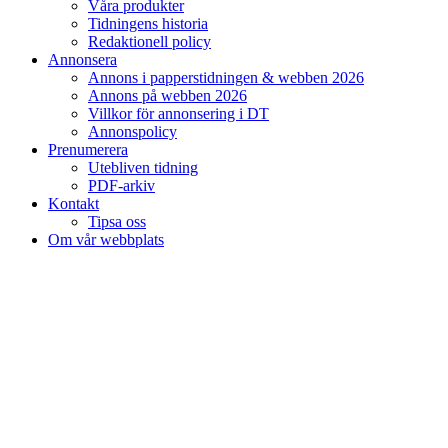
Våra produkter
Tidningens historia
Redaktionell policy
Annonsera
Annons i papperstidningen & webben 2026
Annons på webben 2026
Villkor för annonsering i DT
Annonspolicy
Prenumerera
Utebliven tidning
PDF-arkiv
Kontakt
Tipsa oss
Om vår webbplats