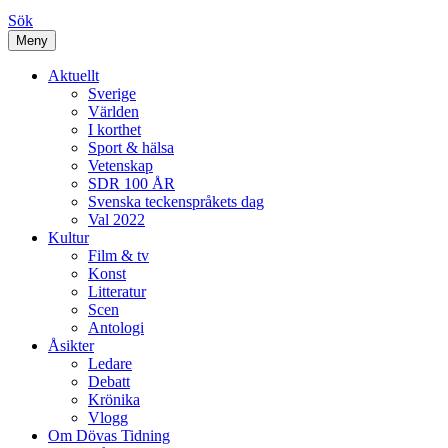
Sök
Meny
Aktuellt
Sverige
Världen
I korthet
Sport & hälsa
Vetenskap
SDR 100 ÅR
Svenska teckenspråkets dag
Val 2022
Kultur
Film & tv
Konst
Litteratur
Scen
Antologi
Åsikter
Ledare
Debatt
Krönika
Vlogg
Om Dövas Tidning