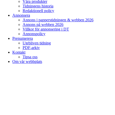
Våra produkter
Tidningens historia
Redaktionell policy
Annonsera
Annons i papperstidningen & webben 2026
Annons på webben 2026
Villkor för annonsering i DT
Annonspolicy
Prenumerera
Utebliven tidning
PDF-arkiv
Kontakt
Tipsa oss
Om vår webbplats