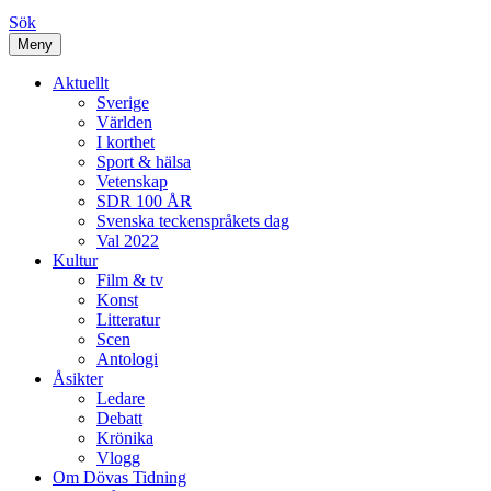
Sök
Meny
Aktuellt
Sverige
Världen
I korthet
Sport & hälsa
Vetenskap
SDR 100 ÅR
Svenska teckenspråkets dag
Val 2022
Kultur
Film & tv
Konst
Litteratur
Scen
Antologi
Åsikter
Ledare
Debatt
Krönika
Vlogg
Om Dövas Tidning