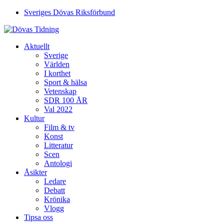
Sveriges Dövas Riksförbund
Aktuellt
Sverige
Världen
I korthet
Sport & hälsa
Vetenskap
SDR 100 ÅR
Val 2022
Kultur
Film & tv
Konst
Litteratur
Scen
Antologi
Åsikter
Ledare
Debatt
Krönika
Vlogg
Tipsa oss