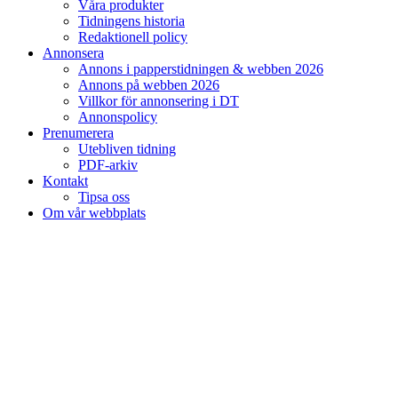
Våra produkter
Tidningens historia
Redaktionell policy
Annonsera
Annons i papperstidningen & webben 2026
Annons på webben 2026
Villkor för annonsering i DT
Annonspolicy
Prenumerera
Utebliven tidning
PDF-arkiv
Kontakt
Tipsa oss
Om vår webbplats