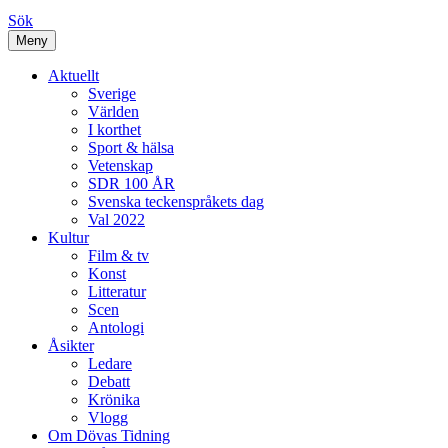
Sök
Meny
Aktuellt
Sverige
Världen
I korthet
Sport & hälsa
Vetenskap
SDR 100 ÅR
Svenska teckenspråkets dag
Val 2022
Kultur
Film & tv
Konst
Litteratur
Scen
Antologi
Åsikter
Ledare
Debatt
Krönika
Vlogg
Om Dövas Tidning