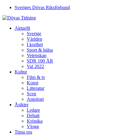
Sveriges Dövas Riksförbund
Aktuellt
Sverige
Världen
I korthet
Sport & hälsa
Vetenskap
SDR 100 ÅR
Val 2022
Kultur
Film & tv
Konst
Litteratur
Scen
Antologi
Åsikter
Ledare
Debatt
Krönika
Vlogg
Tipsa oss