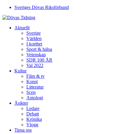
Sveriges Dövas Riksförbund
Aktuellt
Sverige
Världen
I korthet
Sport & hälsa
Vetenskap
SDR 100 ÅR
Val 2022
Kultur
Film & tv
Konst
Litteratur
Scen
Antologi
Åsikter
Ledare
Debatt
Krönika
Vlogg
Tipsa oss