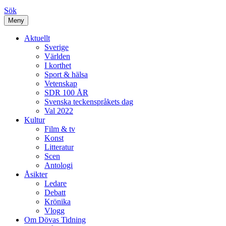
Sök
Meny
Aktuellt
Sverige
Världen
I korthet
Sport & hälsa
Vetenskap
SDR 100 ÅR
Svenska teckenspråkets dag
Val 2022
Kultur
Film & tv
Konst
Litteratur
Scen
Antologi
Åsikter
Ledare
Debatt
Krönika
Vlogg
Om Dövas Tidning