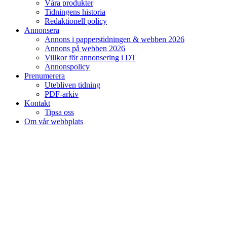
Våra produkter
Tidningens historia
Redaktionell policy
Annonsera
Annons i papperstidningen & webben 2026
Annons på webben 2026
Villkor för annonsering i DT
Annonspolicy
Prenumerera
Utebliven tidning
PDF-arkiv
Kontakt
Tipsa oss
Om vår webbplats