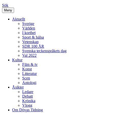
Sök
Meny
Aktuellt
Sverige
Världen
I korthet
Sport & hälsa
Vetenskap
SDR 100 ÅR
Svenska teckenspråkets dag
Val 2022
Kultur
Film & tv
Konst
Litteratur
Scen
Antologi
Åsikter
Ledare
Debatt
Krönika
Vlogg
Om Dövas Tidning