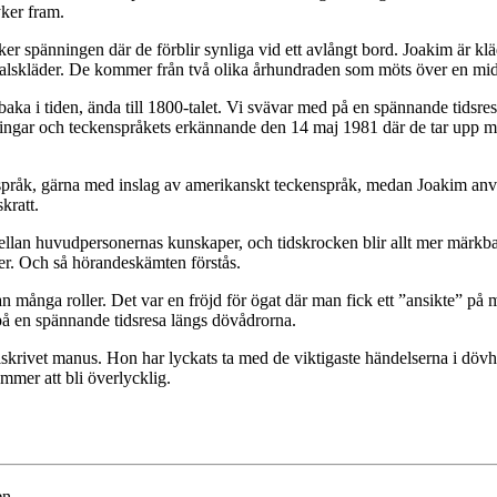
yker fram.
spänningen där de förblir synliga vid ett avlångt bord. Joakim är klä
talskläder. De kommer från två olika århundraden som möts över en mi
lbaka i tiden, ända till 1800-talet. Vi svävar med på en spännande tidsres
ingar och teckenspråkets erkännande den 14 maj 1981 där de tar upp mån
råk, gärna med inslag av amerikanskt teckenspråk, medan Joakim anv
kratt.
 mellan huvudpersonernas kunskaper, och tidskrocken blir allt mer mär
er. Och så hörandeskämten förstås.
n många roller. Det var en fröjd för ögat där man fick ett ”ansikte” p
på en spännande tidsresa längs dövådrorna.
krivet manus. Hon har lyckats ta med de viktigaste händelserna i dövhis
mmer att bli överlycklig.
en