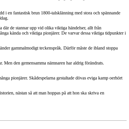
dd i en fantastisk brun 1800-talsklänning med stora och spännande
ddag.
a där de stannar upp vid olika viktiga händelser, allt från
ga kända och viktiga pionjärer. De varvar dessa viktiga tidpunkter i
änder gammalmodigt teckenspråk. Därför måste de ibland stoppa
kbar. Men den gemensamma nämnaren har aldrig förändrats.
å många pionjärer. Skådespelarna gestaltade dövas eviga kamp oerhört
torien, nästan så att man hoppas på att hon ska skriva en