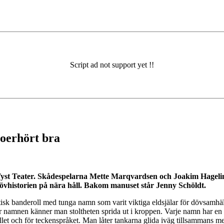
 oerhört bra
yst Teater. Skådespelarna Mette Marqvardsen och Joakim Hagelin
dövhistorien på nära håll. Bakom manuset står Jenny Schöldt.
sk banderoll med tunga namn som varit viktiga eldsjälar för dövsamhäl
er namnen känner man stoltheten sprida ut i kroppen. Varje namn har en 
t och för teckenspråket. Man låter tankarna glida iväg tillsammans med 