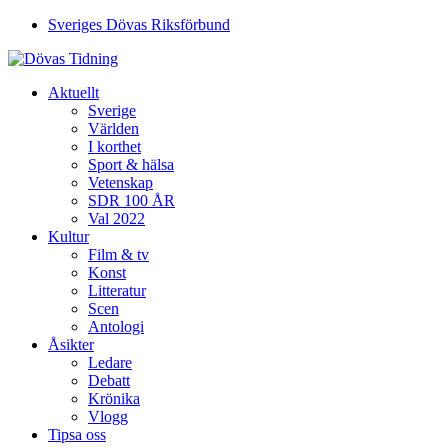
Sveriges Dövas Riksförbund
Aktuellt
Sverige
Världen
I korthet
Sport & hälsa
Vetenskap
SDR 100 ÅR
Val 2022
Kultur
Film & tv
Konst
Litteratur
Scen
Antologi
Åsikter
Ledare
Debatt
Krönika
Vlogg
Tipsa oss