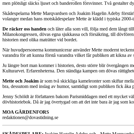
men plötsligt släcks ljuset och banderollen försvinner. Två gestalter d
Skådespelarna Mette Marqvardsen och Joakim Hagelin Adeby förstärker 
volanger medan hans motskådespelare Mette är klädd i typiska 2000-
De räcker oss handen
och låter alla som vill, följa med dem långt til
Milanokongressen, dövas egna sjukkassa och försäkring, till dövfören
historien med olika maträtter vid bordet.
När huvudpersonerna kommunicerar använder Mette modernt teckensp
varandra för att kunna förstå varandra vilket får publiken att kikna av s
Ju längre bort man kommer i historien, desto större blir övergången
Kulturarvet. Erfarenheterna. Den ständiga kampen om dövas rättighet
Mette och Joakim
är som två skickliga kameleonter som skiftar mella
bra, dessutom med inslag av humor, samtidigt som publiken fick åka 
Jenny Schöldt är författaren bakom Parismiddagen med ett mycket väls
dövhistoriebok. Då är jag övertygad om att det inte bara är jag som ko
MOA GÄRDENFORS
redaktionen@dovastidning.se
SKÅDESPELARE:
Joakim Hagelin Adeby och Mette Marqvards