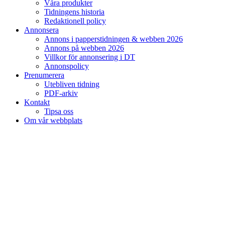
Våra produkter
Tidningens historia
Redaktionell policy
Annonsera
Annons i papperstidningen & webben 2026
Annons på webben 2026
Villkor för annonsering i DT
Annonspolicy
Prenumerera
Utebliven tidning
PDF-arkiv
Kontakt
Tipsa oss
Om vår webbplats