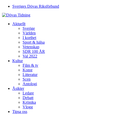
Sveriges Dövas Riksförbund
Aktuellt
Sverige
Världen
I korthet
Sport & hälsa
Vetenskap
SDR 100 ÅR
Val 2022
Kultur
Film & tv
Konst
Litteratur
Scen
Antologi
Åsikter
Ledare
Debatt
Krönika
Vlogg
Tipsa oss