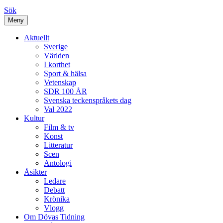
Sök
Meny
Aktuellt
Sverige
Världen
I korthet
Sport & hälsa
Vetenskap
SDR 100 ÅR
Svenska teckenspråkets dag
Val 2022
Kultur
Film & tv
Konst
Litteratur
Scen
Antologi
Åsikter
Ledare
Debatt
Krönika
Vlogg
Om Dövas Tidning