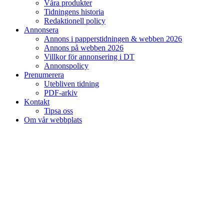
Våra produkter
Tidningens historia
Redaktionell policy
Annonsera
Annons i papperstidningen & webben 2026
Annons på webben 2026
Villkor för annonsering i DT
Annonspolicy
Prenumerera
Utebliven tidning
PDF-arkiv
Kontakt
Tipsa oss
Om vår webbplats