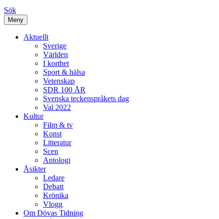
Sök
Meny
Aktuellt
Sverige
Världen
I korthet
Sport & hälsa
Vetenskap
SDR 100 ÅR
Svenska teckenspråkets dag
Val 2022
Kultur
Film & tv
Konst
Litteratur
Scen
Antologi
Åsikter
Ledare
Debatt
Krönika
Vlogg
Om Dövas Tidning