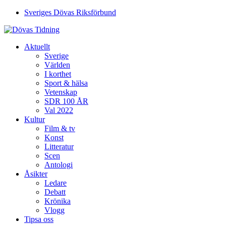
Sveriges Dövas Riksförbund
Aktuellt
Sverige
Världen
I korthet
Sport & hälsa
Vetenskap
SDR 100 ÅR
Val 2022
Kultur
Film & tv
Konst
Litteratur
Scen
Antologi
Åsikter
Ledare
Debatt
Krönika
Vlogg
Tipsa oss