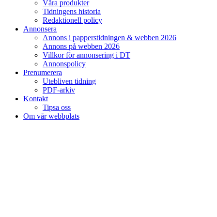
Våra produkter
Tidningens historia
Redaktionell policy
Annonsera
Annons i papperstidningen & webben 2026
Annons på webben 2026
Villkor för annonsering i DT
Annonspolicy
Prenumerera
Utebliven tidning
PDF-arkiv
Kontakt
Tipsa oss
Om vår webbplats