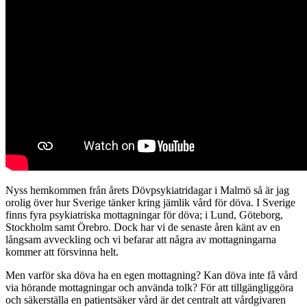
Nyss hemkommen från årets Dövpsykiatridagar i Malmö så är jag
orolig över hur Sverige tänker kring jämlik vård för döva. I Sverige
finns fyra psykiatriska mottagningar för döva; i Lund, Göteborg,
Stockholm samt Örebro. Dock har vi de senaste åren känt av en
långsam avveckling och vi befarar att några av mottagningarna
kommer att försvinna helt.
Men varför ska döva ha en egen mottagning? Kan döva inte få vård
via hörande mottagningar och använda tolk? För att tillgängliggöra
och säkerställa en patientsäker vård är det centralt att vårdgivaren