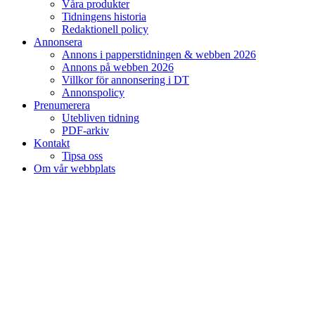
Våra produkter
Tidningens historia
Redaktionell policy
Annonsera
Annons i papperstidningen & webben 2026
Annons på webben 2026
Villkor för annonsering i DT
Annonspolicy
Prenumerera
Utebliven tidning
PDF-arkiv
Kontakt
Tipsa oss
Om vår webbplats