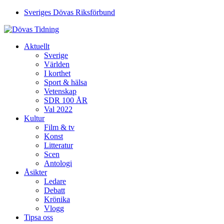
Sveriges Dövas Riksförbund
Aktuellt
Sverige
Världen
I korthet
Sport & hälsa
Vetenskap
SDR 100 ÅR
Val 2022
Kultur
Film & tv
Konst
Litteratur
Scen
Antologi
Åsikter
Ledare
Debatt
Krönika
Vlogg
Tipsa oss