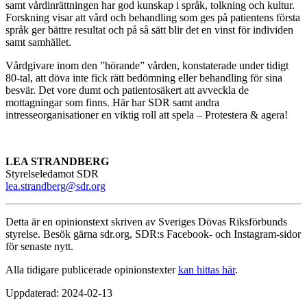
samt vårdinrättningen har god kunskap i språk, tolkning och kultur.
Forskning visar att vård och behandling som ges på patientens första
språk ger bättre resultat och på så sätt blir det en vinst för individen
samt samhället.
Vårdgivare inom den ”hörande” vården, konstaterade under tidigt
80-tal, att döva inte fick rätt bedömning eller behandling för sina
besvär. Det vore dumt och patientosäkert att avveckla de
mottagningar som finns. Här har SDR samt andra
intresseorganisationer en viktig roll att spela – Protestera & agera!
LEA STRANDBERG
Styrelseledamot SDR
lea.strandberg@sdr.org
Detta är en opinionstext skriven av Sveriges Dövas Riksförbunds
styrelse. Besök gärna sdr.org, SDR:s Facebook- och Instagram-sidor
för senaste nytt.
Alla tidigare publicerade opinionstexter
kan hittas här
.
Uppdaterad: 2024-02-13