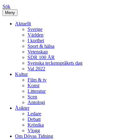
Sök
Meny
Aktuellt
Sverige
Världen
I korthet
Sport & hälsa
Vetenskap
SDR 100 ÅR
Svenska teckenspråkets dag
Val 2022
Kultur
Film & tv
Konst
Litteratur
Scen
Antologi
Åsikter
Ledare
Debatt
Krönika
Vlogg
Om Dövas Tidning