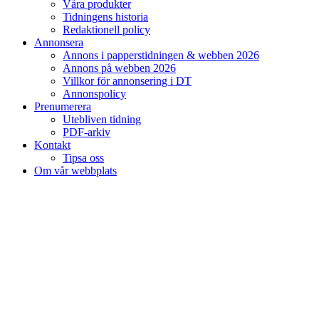
Våra produkter
Tidningens historia
Redaktionell policy
Annonsera
Annons i papperstidningen & webben 2026
Annons på webben 2026
Villkor för annonsering i DT
Annonspolicy
Prenumerera
Utebliven tidning
PDF-arkiv
Kontakt
Tipsa oss
Om vår webbplats