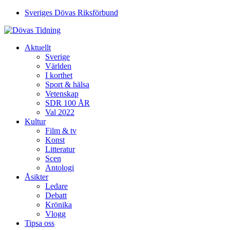
Sveriges Dövas Riksförbund
Aktuellt
Sverige
Världen
I korthet
Sport & hälsa
Vetenskap
SDR 100 ÅR
Val 2022
Kultur
Film & tv
Konst
Litteratur
Scen
Antologi
Åsikter
Ledare
Debatt
Krönika
Vlogg
Tipsa oss