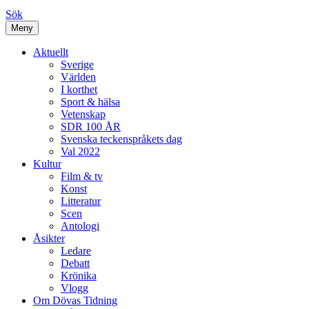
Sök
Meny
Aktuellt
Sverige
Världen
I korthet
Sport & hälsa
Vetenskap
SDR 100 ÅR
Svenska teckenspråkets dag
Val 2022
Kultur
Film & tv
Konst
Litteratur
Scen
Antologi
Åsikter
Ledare
Debatt
Krönika
Vlogg
Om Dövas Tidning