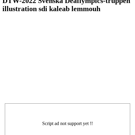
DTW-2022 Svenska Deaflympics-truppen
illustration sdi kaleab lemmouh