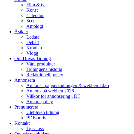
Film & tv
Konst
Litteratur
Scen
Antologi
Åsikter
Ledare
Debatt
Krönika
Vlogg
Om Dövas Tidning
Våra produkter
Tidningens historia
Redaktionell policy
Annonsera
Annons i papperstidningen & webben 2026
Annons på webben 2026
Villkor för annonsering i DT
Annonspolicy
Prenumerera
Utebliven tidning
PDF-arkiv
Kontakt
Tipsa oss
Om vår webbplats