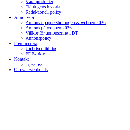
Våra produkter
Tidningens historia
Redaktionell policy
Annonsera
Annons i papperstidningen & webben 2026
Annons på webben 2026
Villkor för annonsering i DT
Annonspolicy
Prenumerera
Utebliven tidning
PDF-arkiv
Kontakt
Tipsa oss
Om vår webbplats