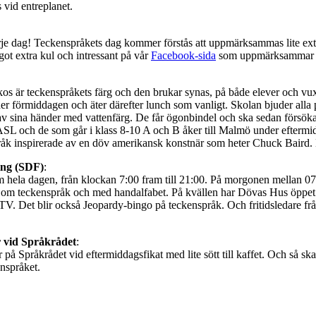
s vid entreplanet.
rje dag! Teckenspråkets dag kommer förstås att uppmärksammas lite extra
got extra kul och intressant på vår
Facebook-sida
som uppmärksammar Öre
kos är teckenspråkets färg och den brukar synas, på både elever och vux
nder förmiddagen och äter därefter lunch som vanligt. Skolan bjuder alla på
en av sina händer med vattenfärg. De får ögonbindel och ska sedan försö
SL och de som går i klass 8-10 A och B åker till Malmö under eftermid
åk inspirerade av en döv amerikansk konstnär som heter Chuck Baird.
ing (SDF)
:
a dagen, från klockan 7:00 fram till 21:00. På morgonen mellan 07:00
n om teckenspråk och med handalfabet. På kvällen har Dövas Hus öppet.
V. Det blir också Jeopardy-bingo på teckenspråk. Och fritidsledare fr
 vid Språkrådet
:
Språkrådet vid eftermiddagsfikat med lite sött till kaffet. Och så ska
nspråket.