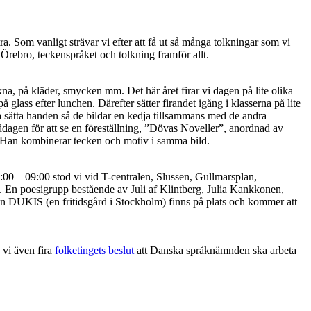
. Som vanligt strävar vi efter att få ut så många tolkningar som vi
bro, teckenspråket och tolkning framför allt.
na, på kläder, smycken mm. Det här året firar vi dagen på lite olika
 glass efter lunchen. Därefter sätter firandet igång i klasserna på lite
ka sätta handen så de bildar en kedja tillsammans med de andra
dagen för att se en föreställning, ”Dövas Noveller”, anordnad av
 Han kombinerar tecken och motiv i samma bild.
 – 09:00 stod vi vid T-centralen, Slussen, Gullmarsplan,
 En poesigrupp bestående av Juli af Klintberg, Julia Kankkonen,
ån DUKIS (en fritidsgård i Stockholm) finns på plats och kommer att
 vi även fira
folketingets beslu
t
att Danska språknämnden ska arbeta