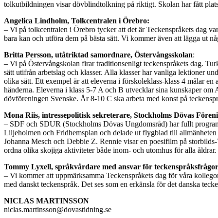
tolkutbildningen visar dövblindtolkning på riktigt. Skolan har fått plat
Angelica Lindholm, Tolkcentralen i Örebro:
– Vi på tolkcentralen i Örebro tycker att det är Teckenspråkets dag va
bara kan och utföra dem på bästa sätt. Vi kommer även att lägga ut nå
Britta Persson, utåtriktad samordnare,
Östervångsskolan
:
– Vi på Östervångskolan firar traditionsenligt teckenspråkets dag. Tur
sätt utifrån arbetslag och klasser. Alla klasser har vanliga lektioner u
olika sätt. Ett exempel är att eleverna i förskoleklass-klass 4 målar 
händerna. Eleverna i klass 5-7 A och B utvecklar sina kunskaper om A
dövföreningen Svenske. År 8-10 C ska arbeta med konst på teckenspr
Mona Riis, intressepolitisk sekreterare, Stockholms Dövas Fören
– SDF och SDUR (Stockholms Dövas Ungdomsråd) har fullt program hel
Liljeholmen och Fridhemsplan och delade ut flygblad till allmänhete
Johanna Mesch och Debbie Z. Rennie visar en poesifilm på storbilds-T
ordna olika skojiga aktiviteter både inom- och utomhus för alla åldrar.
Tommy Lyxell, språkvårdare med ansvar för teckenspråksfrågor
– Vi kommer att uppmärksamma Teckenspråkets dag för våra kollegor på 
med danskt teckenspråk. Det ses som en erkänsla för det danska tecke
NICLAS MARTINSSON
niclas.martinsson@dovastidning.se