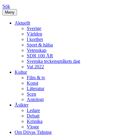
Sök
Meny
Aktuellt
Sverige
Världen
I korthet
Sport & hälsa
Vetenskap
SDR 100 ÅR
Svenska teckenspråkets dag
Val 2022
Kultur
Film & tv
Konst
Litteratur
Scen
Antologi
Åsikter
Ledare
Debatt
Krönika
Vlogg
Om Dövas Tidning