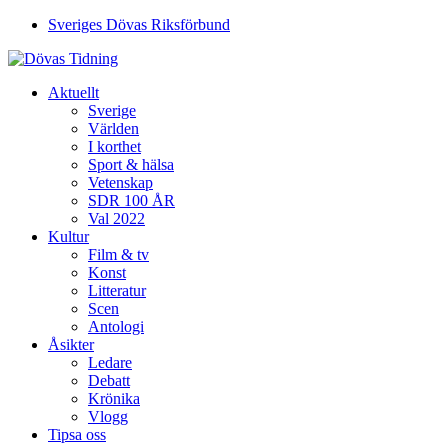
Sveriges Dövas Riksförbund
Aktuellt
Sverige
Världen
I korthet
Sport & hälsa
Vetenskap
SDR 100 ÅR
Val 2022
Kultur
Film & tv
Konst
Litteratur
Scen
Antologi
Åsikter
Ledare
Debatt
Krönika
Vlogg
Tipsa oss