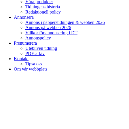
Våra produkter
Tidningens historia
Redaktionell policy
Annonsera
Annons i papperstidningen & webben 2026
Annons på webben 2026
Villkor för annonsering i DT
Annonspolicy
Prenumerera
Utebliven tidning
PDF-arkiv
Kontakt
Tipsa oss
Om vår webbplats