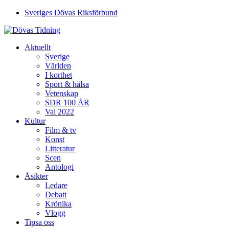
Sveriges Dövas Riksförbund
Aktuellt
Sverige
Världen
I korthet
Sport & hälsa
Vetenskap
SDR 100 ÅR
Val 2022
Kultur
Film & tv
Konst
Litteratur
Scen
Antologi
Åsikter
Ledare
Debatt
Krönika
Vlogg
Tipsa oss