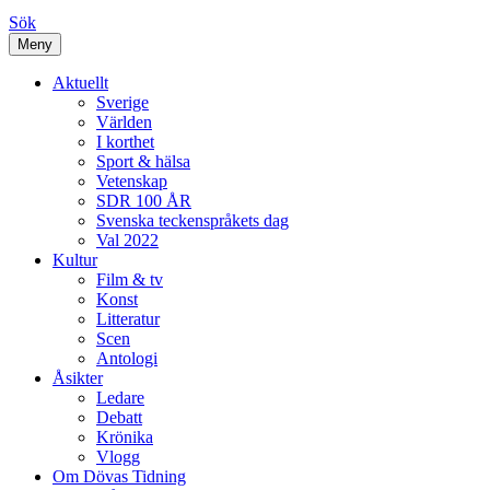
Sök
Meny
Aktuellt
Sverige
Världen
I korthet
Sport & hälsa
Vetenskap
SDR 100 ÅR
Svenska teckenspråkets dag
Val 2022
Kultur
Film & tv
Konst
Litteratur
Scen
Antologi
Åsikter
Ledare
Debatt
Krönika
Vlogg
Om Dövas Tidning