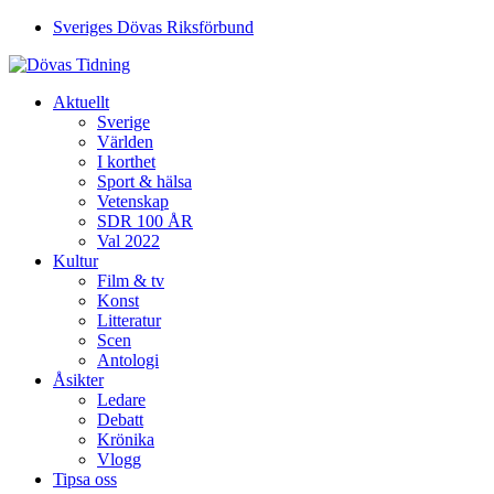
Sveriges Dövas Riksförbund
Aktuellt
Sverige
Världen
I korthet
Sport & hälsa
Vetenskap
SDR 100 ÅR
Val 2022
Kultur
Film & tv
Konst
Litteratur
Scen
Antologi
Åsikter
Ledare
Debatt
Krönika
Vlogg
Tipsa oss