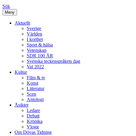
Sök
Meny
Aktuellt
Sverige
Världen
I korthet
Sport & hälsa
Vetenskap
SDR 100 ÅR
Svenska teckenspråkets dag
Val 2022
Kultur
Film & tv
Konst
Litteratur
Scen
Antologi
Åsikter
Ledare
Debatt
Krönika
Vlogg
Om Dövas Tidning