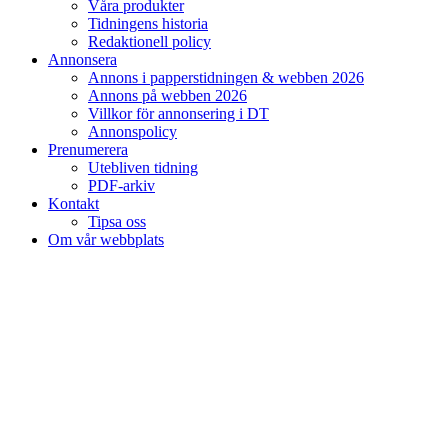
Våra produkter
Tidningens historia
Redaktionell policy
Annonsera
Annons i papperstidningen & webben 2026
Annons på webben 2026
Villkor för annonsering i DT
Annonspolicy
Prenumerera
Utebliven tidning
PDF-arkiv
Kontakt
Tipsa oss
Om vår webbplats