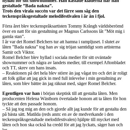
hyllad för sitt shownummer. Han kastade kläderna när han
gestaltade ”Bada nakna”.
Trots den virala succén var det färre som såg den
teckenspråksgestaltade melodifestivalen i år än i fjol.
Förra året blev teckenspråksartisten Tommy Krångh världsberömd
över en natt för sin gestaltning av Magnus Carlssons låt ”Möt mig i
gamla stan”.
I år var det Romel Belchers tur att hamna i rampljuset. I slutet av
låten ”Bada nakna” tog han av sig tröjan samtidigt som artisterna
Samir och Viktor.
Romel Belcher blev hyllad i sociala medier för sitt oväntade
shownummer och några av landets medier, till exempel Aftonbladet
och TT, skrev om hans insats.
– Reaktionen på det hela blev större än jag vågat tro och det är roligt
att folk gillar att jag gick in med full inlevelse i min gestaltning av
låten, som blev bättre än jag räknat med, säger Romel Belcher.
Egentligen var han
i början skeptisk till att gestalta låten. Men
producenten Helena Wästborn övertalade honom att ta låten för hon
tyckte att den passade honom.
– Så jag tog mig an den och gjorde allt jag kunde för att gestalta den
på bästa sätt. Matilda (reds anm: en av de medverkande i den
teckenspråksgestaltade melodifestivalen) hjälpte till mycket med
låten och hon ska också ha credd för att jag lyckats, säger han och
ler.