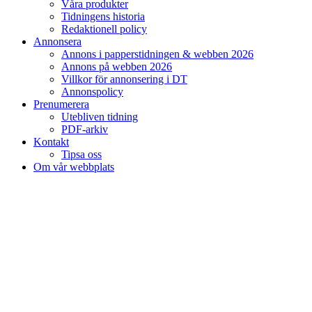
Våra produkter
Tidningens historia
Redaktionell policy
Annonsera
Annons i papperstidningen & webben 2026
Annons på webben 2026
Villkor för annonsering i DT
Annonspolicy
Prenumerera
Utebliven tidning
PDF-arkiv
Kontakt
Tipsa oss
Om vår webbplats