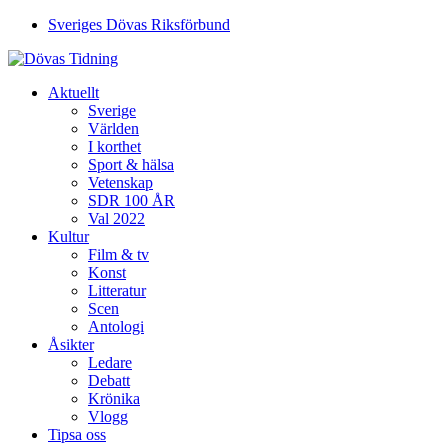
Sveriges Dövas Riksförbund
Aktuellt
Sverige
Världen
I korthet
Sport & hälsa
Vetenskap
SDR 100 ÅR
Val 2022
Kultur
Film & tv
Konst
Litteratur
Scen
Antologi
Åsikter
Ledare
Debatt
Krönika
Vlogg
Tipsa oss