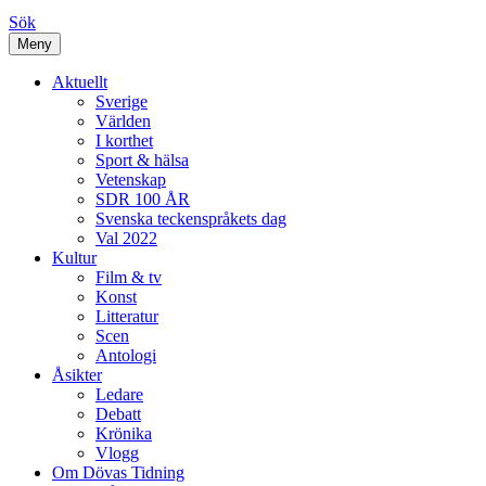
Sök
Meny
Aktuellt
Sverige
Världen
I korthet
Sport & hälsa
Vetenskap
SDR 100 ÅR
Svenska teckenspråkets dag
Val 2022
Kultur
Film & tv
Konst
Litteratur
Scen
Antologi
Åsikter
Ledare
Debatt
Krönika
Vlogg
Om Dövas Tidning