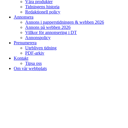
Våra produkter
Tidningens historia
Redaktionell policy
Annonsera
Annons i papperstidningen & webben 2026
Annons på webben 2026
Villkor för annonsering i DT
Annonspolicy
Prenumerera
Utebliven tidning
PDF-arkiv
Kontakt
Tipsa oss
Om vår webbplats