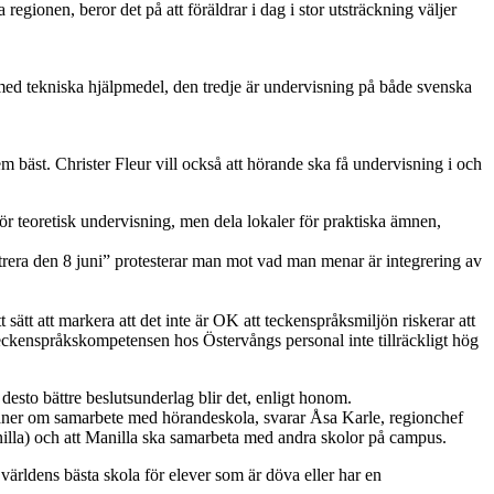
egionen, beror det på att föräldrar i dag i stor utsträckning väljer
 med tekniska hjälpmedel, den tredje är undervisning på både svenska
 bäst. Christer Fleur vill också att hörande ska få undervisning i och
 för teoretisk undervisning, men dela lokaler för praktiska ämnen,
era den 8 juni” protesterar man mot vad man menar är integrering av
sätt att markera att det inte är OK att teckenspråksmiljön riskerar att
teckenspråkskompetensen hos Östervångs personal inte tillräckligt hög
esto bättre beslutsunderlag blir det, enligt honom.
planer om samarbete med hörandeskola, svarar Åsa Karle, regionchef
illa) och att Manilla ska samarbeta med andra skolor på campus.
världens bästa skola för elever som är döva eller har en