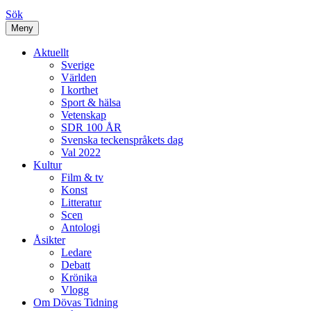
Sök
Meny
Aktuellt
Sverige
Världen
I korthet
Sport & hälsa
Vetenskap
SDR 100 ÅR
Svenska teckenspråkets dag
Val 2022
Kultur
Film & tv
Konst
Litteratur
Scen
Antologi
Åsikter
Ledare
Debatt
Krönika
Vlogg
Om Dövas Tidning