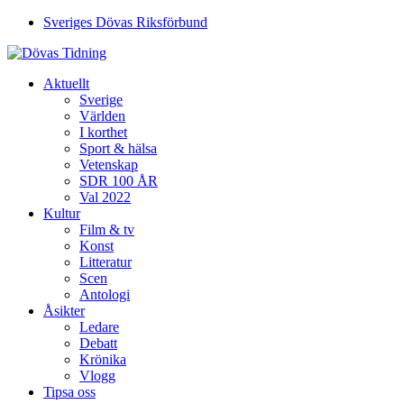
Sveriges Dövas Riksförbund
Aktuellt
Sverige
Världen
I korthet
Sport & hälsa
Vetenskap
SDR 100 ÅR
Val 2022
Kultur
Film & tv
Konst
Litteratur
Scen
Antologi
Åsikter
Ledare
Debatt
Krönika
Vlogg
Tipsa oss