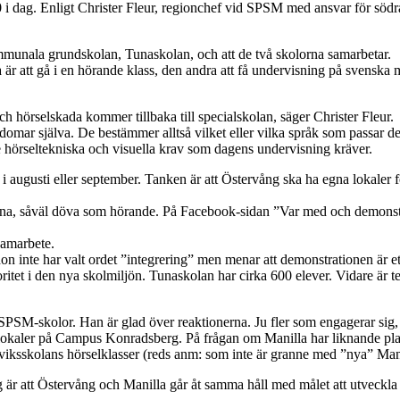
0 i dag. Enligt Christer Fleur, regionchef vid SPSM med ansvar för södra r
munala grundskolan, Tunaskolan, och att de två skolorna samarbetar.
 är att gå i en hörande klass, den andra att få undervisning på svenska
h hörselskada kommer tillbaka till specialskolan, säger Christer Fleur.
omar själva. De bestämmer alltså vilket eller vilka språk som passar dem
e hörseltekniska och visuella krav som dagens undervisning kräver.
as i augusti eller september. Tanken är att Östervång ska ha egna lokaler
uxna, såväl döva som hörande. På Facebook-sidan ”Var med och demonstr
samarbete.
n inte har valt ordet ”integrering” men menar att demonstrationen är ett 
itet i den nya skolmiljön. Tunaskolan har cirka 600 elever. Vidare är 
SPSM-skolor. Han är glad över reaktionerna. Ju fler som engagerar sig, d
are lokaler på Campus Konradsberg. På frågan om Manilla har liknande 
lviksskolans hörselklasser (reds anm: som inte är granne med ”nya” Man
g är att Östervång och Manilla går åt samma håll med målet att utveckla 