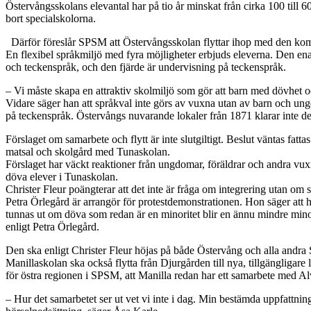
Östervångsskolans elevantal har på tio år minskat från cirka 100 till 6
bort specialskolorna.
Därför föreslår SPSM att Östervångsskolan flyttar ihop med den kom
En flexibel språkmiljö med fyra möjligheter erbjuds eleverna. Den ena
och teckenspråk, och den fjärde är undervisning på teckenspråk.
– Vi måste skapa en attraktiv skolmiljö som gör att barn med dövhet oc
Vidare säger han att språkval inte görs av vuxna utan av barn och ungd
på teckenspråk. Östervångs nuvarande lokaler från 1871 klarar inte d
Förslaget om samarbete och flytt är inte slutgiltigt. Beslut väntas fatt
matsal och skolgård med Tunaskolan.
Förslaget har väckt reaktioner från ungdomar, föräldrar och andra v
döva elever i Tunaskolan.
Christer Fleur poängterar att det inte är fråga om integrering utan om 
Petra Örlegård är arrangör för protestdemonstrationen. Hon säger att ho
tunnas ut om döva som redan är en minoritet blir en ännu mindre minor
enligt Petra Örlegård.
Den ska enligt Christer Fleur höjas på både Östervång och alla andra 
Manillaskolan ska också flytta från Djurgården till nya, tillgänglig
för östra regionen i SPSM, att Manilla redan har ett samarbete med A
– Hur det samarbetet ser ut vet vi inte i dag. Min bestämda uppfattnin