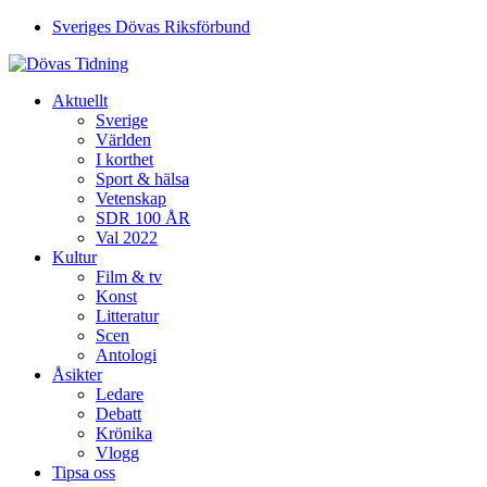
Sveriges Dövas Riksförbund
Aktuellt
Sverige
Världen
I korthet
Sport & hälsa
Vetenskap
SDR 100 ÅR
Val 2022
Kultur
Film & tv
Konst
Litteratur
Scen
Antologi
Åsikter
Ledare
Debatt
Krönika
Vlogg
Tipsa oss