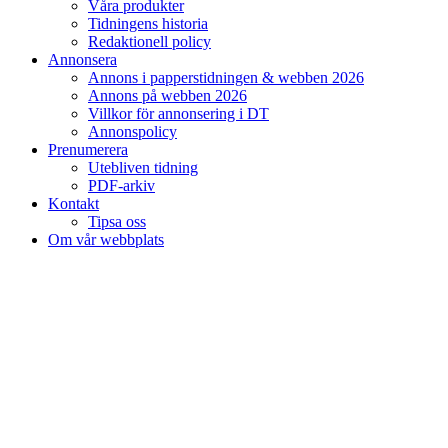
Våra produkter
Tidningens historia
Redaktionell policy
Annonsera
Annons i papperstidningen & webben 2026
Annons på webben 2026
Villkor för annonsering i DT
Annonspolicy
Prenumerera
Utebliven tidning
PDF-arkiv
Kontakt
Tipsa oss
Om vår webbplats