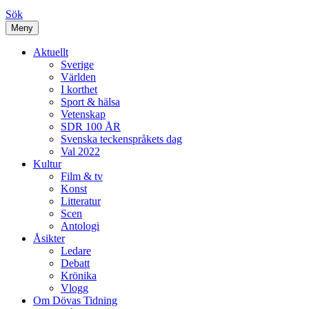
Sök
Meny
Aktuellt
Sverige
Världen
I korthet
Sport & hälsa
Vetenskap
SDR 100 ÅR
Svenska teckenspråkets dag
Val 2022
Kultur
Film & tv
Konst
Litteratur
Scen
Antologi
Åsikter
Ledare
Debatt
Krönika
Vlogg
Om Dövas Tidning