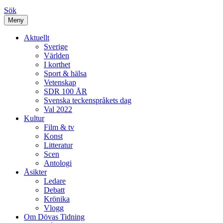
Sök
Meny
Aktuellt
Sverige
Världen
I korthet
Sport & hälsa
Vetenskap
SDR 100 ÅR
Svenska teckenspråkets dag
Val 2022
Kultur
Film & tv
Konst
Litteratur
Scen
Antologi
Åsikter
Ledare
Debatt
Krönika
Vlogg
Om Dövas Tidning