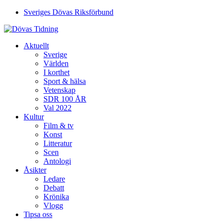
Sveriges Dövas Riksförbund
Aktuellt
Sverige
Världen
I korthet
Sport & hälsa
Vetenskap
SDR 100 ÅR
Val 2022
Kultur
Film & tv
Konst
Litteratur
Scen
Antologi
Åsikter
Ledare
Debatt
Krönika
Vlogg
Tipsa oss