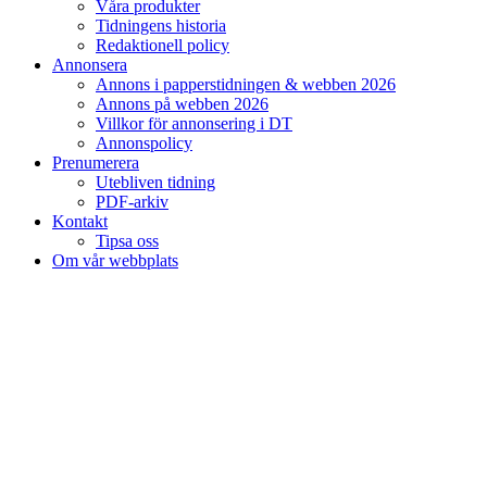
Våra produkter
Tidningens historia
Redaktionell policy
Annonsera
Annons i papperstidningen & webben 2026
Annons på webben 2026
Villkor för annonsering i DT
Annonspolicy
Prenumerera
Utebliven tidning
PDF-arkiv
Kontakt
Tipsa oss
Om vår webbplats