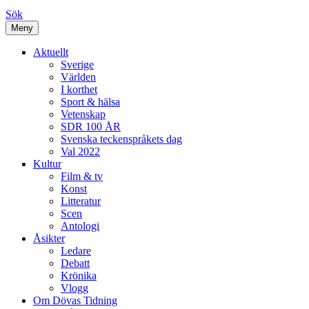
Sök
Meny
Aktuellt
Sverige
Världen
I korthet
Sport & hälsa
Vetenskap
SDR 100 ÅR
Svenska teckenspråkets dag
Val 2022
Kultur
Film & tv
Konst
Litteratur
Scen
Antologi
Åsikter
Ledare
Debatt
Krönika
Vlogg
Om Dövas Tidning