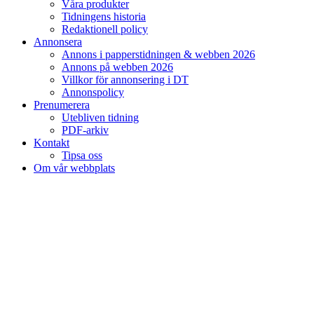
Våra produkter
Tidningens historia
Redaktionell policy
Annonsera
Annons i papperstidningen & webben 2026
Annons på webben 2026
Villkor för annonsering i DT
Annonspolicy
Prenumerera
Utebliven tidning
PDF-arkiv
Kontakt
Tipsa oss
Om vår webbplats