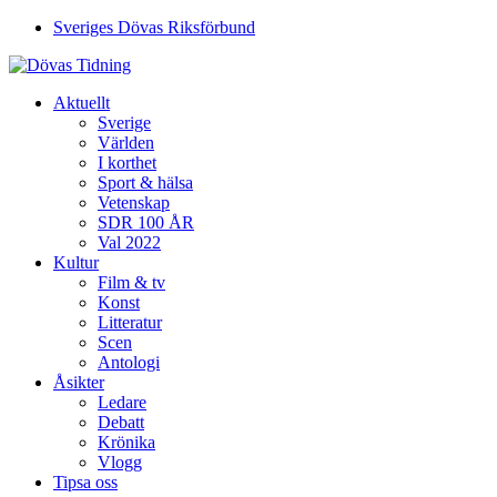
Sveriges Dövas Riksförbund
Aktuellt
Sverige
Världen
I korthet
Sport & hälsa
Vetenskap
SDR 100 ÅR
Val 2022
Kultur
Film & tv
Konst
Litteratur
Scen
Antologi
Åsikter
Ledare
Debatt
Krönika
Vlogg
Tipsa oss