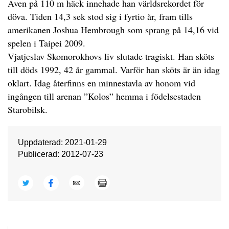
Även på 110 m häck innehade han världsrekordet för
döva. Tiden 14,3 sek stod sig i fyrtio år, fram tills
amerikanen Joshua Hembrough som sprang på 14,16 vid
spelen i Taipei 2009.
Vjatjeslav Skomorokhovs liv slutade tragiskt. Han sköts
till döds 1992, 42 år gammal. Varför han sköts är än idag
oklart. Idag återfinns en minnestavla av honom vid
ingången till arenan ”Kolos” hemma i födelsestaden
Starobilsk.
Uppdaterad: 2021-01-29
Publicerad: 2012-07-23