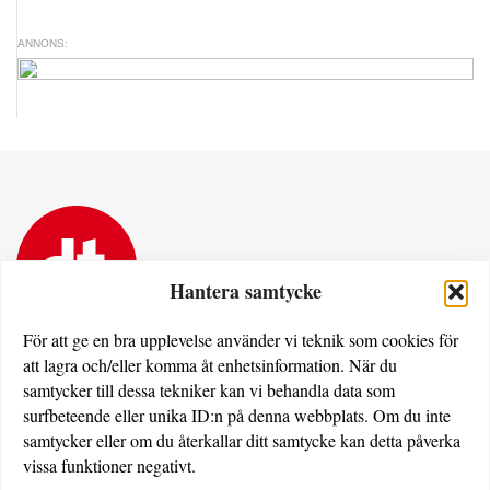
ANNONS:
Hantera samtycke
För att ge en bra upplevelse använder vi teknik som cookies för
att lagra och/eller komma åt enhetsinformation. När du
Dövas Tidning
samtycker till dessa tekniker kan vi behandla data som
Rissneleden 138
surfbeteende eller unika ID:n på denna webbplats. Om du inte
174 57 Sundbyberg
samtycker eller om du återkallar ditt samtycke kan detta påverka
vissa funktioner negativt.
Utgivare av dovastidning.se: