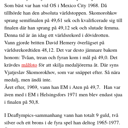
Som bäst var han vid OS i Mexico City 1968. Då
tillhörde han den absoluta världstoppen. Skomorohkov
sprang semifinalen på 49,61 sek och kvalificerade sig till
finalen där han sprang på 49,12 sek och slutade femma.
Denna tid är än idag ett världsrekord i dövidrotten.
Vann gjorde britten David Hemery överlägset på
världsrekordtiden 48,12. Det var desto jämnare bakom
honom: Tvåan, trean och fyran kom i mål på 49,0. Det
krävdes
målfoto
för att skilja medaljörerna åt. Där syns
Vjatjeslav Skomorokhov, som var snäppet efter. Så nära
medalj, men ändå inte.
Året efter, 1969, vann han EM i Aten på 49,7. Han var
även med i EM i Helsingsfors 1971 men blev endast sjua
i finalen på 50,8.
I Deaflympics-sammanhang vann han totalt 9 guld, två
silver och ett brons i de fyra spel han deltog 1965-1977.