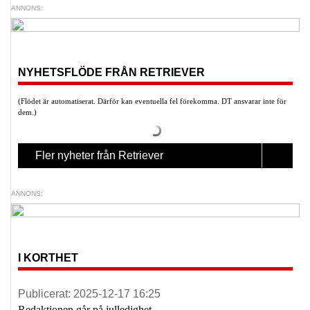
ANNONS:
NYHETSFLÖDE FRÅN RETRIEVER
(Flödet är automatiserat. Därför kan eventuella fel förekomma. DT ansvarar inte för
dem.)
Fler nyheter från Retriever
ANNONS:
I KORTHET
Publicerat:
2025-12-17 16:25
Redaktionen går på julledighet