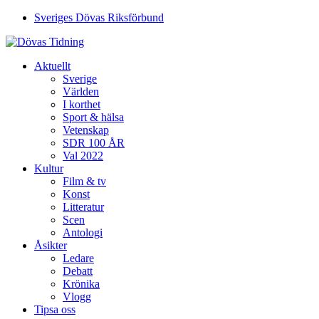
Sveriges Dövas Riksförbund
Aktuellt
Sverige
Världen
I korthet
Sport & hälsa
Vetenskap
SDR 100 ÅR
Val 2022
Kultur
Film & tv
Konst
Litteratur
Scen
Antologi
Åsikter
Ledare
Debatt
Krönika
Vlogg
Tipsa oss