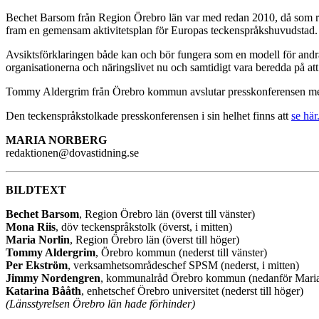
Bechet Barsom från Region Örebro län var med redan 2010, då som repr
fram en gemensam aktivitetsplan för Europas teckenspråkshuvudstad.
Avsiktsförklaringen både kan och bör fungera som en modell för andr
organisationerna och näringslivet nu och samtidigt vara beredda på att 
Tommy Aldergrim från Örebro kommun avslutar presskonferensen med att
Den teckenspråkstolkade presskonferensen i sin helhet finns att
se här
MARIA NORBERG
redaktionen@dovastidning.se
BILDTEXT
Bechet Barsom
, Region Örebro län (överst till vänster)
Mona Riis
, döv teckenspråkstolk (överst, i mitten)
Maria Norlin
, Region Örebro län (överst till höger)
Tommy Aldergrim
, Örebro kommun (nederst till vänster)
Per Ekström
, verksamhetsområdeschef SPSM (nederst, i mitten)
Jimmy Nordengren
, kommunalråd Örebro kommun (nedanför Maria
Katarina Bååth
, enhetschef Örebro universitet (nederst till höger)
(Länsstyrelsen Örebro län hade förhinder)