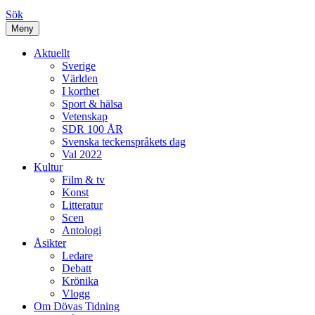
Sök
Meny
Aktuellt
Sverige
Världen
I korthet
Sport & hälsa
Vetenskap
SDR 100 ÅR
Svenska teckenspråkets dag
Val 2022
Kultur
Film & tv
Konst
Litteratur
Scen
Antologi
Åsikter
Ledare
Debatt
Krönika
Vlogg
Om Dövas Tidning