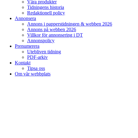
Våra produkter
Tidningens historia
Redaktionell policy
Annonsera
Annons i papperstidningen & webben 2026
Annons på webben 2026
Villkor för annonsering i DT
Annonspolicy
Prenumerera
Utebliven tidning
PDF-arkiv
Kontakt
Tipsa oss
Om vår webbplats