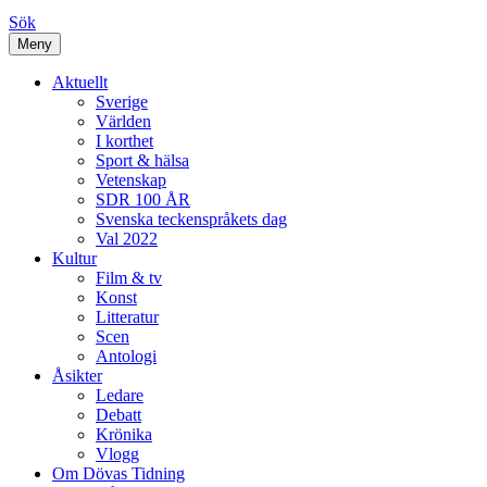
Sök
Meny
Aktuellt
Sverige
Världen
I korthet
Sport & hälsa
Vetenskap
SDR 100 ÅR
Svenska teckenspråkets dag
Val 2022
Kultur
Film & tv
Konst
Litteratur
Scen
Antologi
Åsikter
Ledare
Debatt
Krönika
Vlogg
Om Dövas Tidning