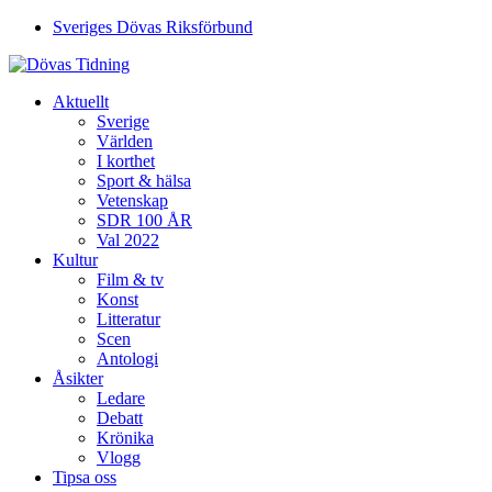
Sveriges Dövas Riksförbund
Aktuellt
Sverige
Världen
I korthet
Sport & hälsa
Vetenskap
SDR 100 ÅR
Val 2022
Kultur
Film & tv
Konst
Litteratur
Scen
Antologi
Åsikter
Ledare
Debatt
Krönika
Vlogg
Tipsa oss