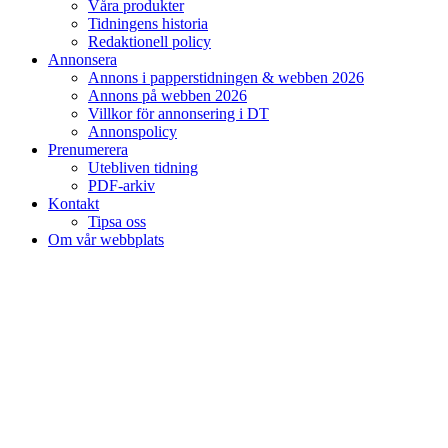
Våra produkter
Tidningens historia
Redaktionell policy
Annonsera
Annons i papperstidningen & webben 2026
Annons på webben 2026
Villkor för annonsering i DT
Annonspolicy
Prenumerera
Utebliven tidning
PDF-arkiv
Kontakt
Tipsa oss
Om vår webbplats