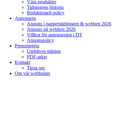
Våra produkter
Tidningens historia
Redaktionell policy
Annonsera
Annons i papperstidningen & webben 2026
Annons på webben 2026
Villkor för annonsering i DT
Annonspolicy
Prenumerera
Utebliven tidning
PDF-arkiv
Kontakt
Tipsa oss
Om vår webbplats