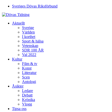
Sveriges Dövas Riksförbund
Aktuellt
Sverige
Världen
I korthet
Sport & hälsa
Vetenskap
SDR 100 ÅR
Val 2022
Kultur
Film & tv
Konst
Litteratur
Scen
Antologi
Åsikter
Ledare
Debatt
Krönika
Vlogg
Tipsa oss