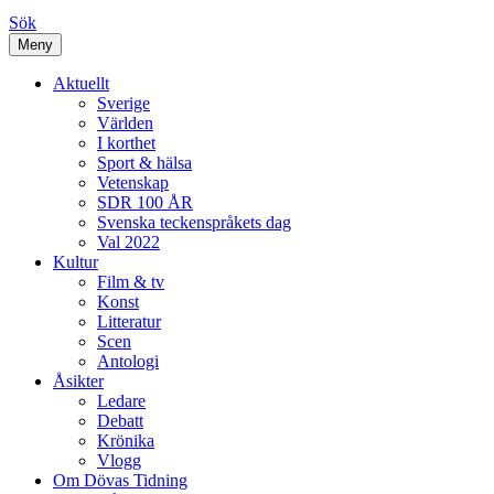
Sök
Meny
Aktuellt
Sverige
Världen
I korthet
Sport & hälsa
Vetenskap
SDR 100 ÅR
Svenska teckenspråkets dag
Val 2022
Kultur
Film & tv
Konst
Litteratur
Scen
Antologi
Åsikter
Ledare
Debatt
Krönika
Vlogg
Om Dövas Tidning