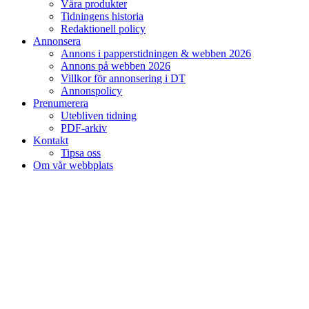
Våra produkter
Tidningens historia
Redaktionell policy
Annonsera
Annons i papperstidningen & webben 2026
Annons på webben 2026
Villkor för annonsering i DT
Annonspolicy
Prenumerera
Utebliven tidning
PDF-arkiv
Kontakt
Tipsa oss
Om vår webbplats