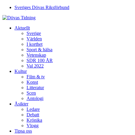
Sveriges Dövas Riksförbund
Aktuellt
Sverige
Världen
I korthet
Sport & hälsa
Vetenskap
SDR 100 ÅR
Val 2022
Kultur
Film & tv
Konst
Litteratur
Scen
Antologi
Åsikter
Ledare
Debatt
Krönika
Vlogg
Tipsa oss