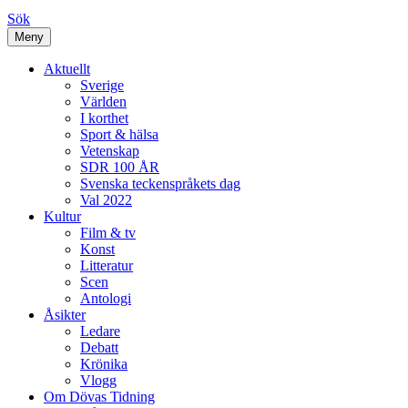
Sök
Meny
Aktuellt
Sverige
Världen
I korthet
Sport & hälsa
Vetenskap
SDR 100 ÅR
Svenska teckenspråkets dag
Val 2022
Kultur
Film & tv
Konst
Litteratur
Scen
Antologi
Åsikter
Ledare
Debatt
Krönika
Vlogg
Om Dövas Tidning