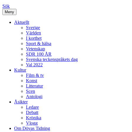
Sök
Meny
Aktuellt
Sverige
Världen
I korthet
Sport & hälsa
Vetenskap
SDR 100 ÅR
Svenska teckenspråkets dag
Val 2022
Kultur
Film & tv
Konst
Litteratur
Scen
Antologi
Åsikter
Ledare
Debatt
Krönika
Vlogg
Om Dövas Tidning