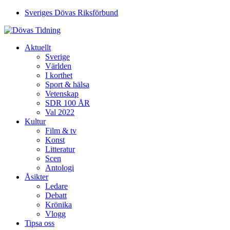
Sveriges Dövas Riksförbund
Aktuellt
Sverige
Världen
I korthet
Sport & hälsa
Vetenskap
SDR 100 ÅR
Val 2022
Kultur
Film & tv
Konst
Litteratur
Scen
Antologi
Åsikter
Ledare
Debatt
Krönika
Vlogg
Tipsa oss