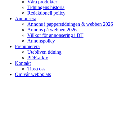
Våra produkter
Tidningens historia
Redaktionell policy
Annonsera
Annons i papperstidningen & webben 2026
Annons på webben 2026
Villkor för annonsering i DT
Annonspolicy
Prenumerera
Utebliven tidning
PDF-arkiv
Kontakt
Tipsa oss
Om vår webbplats