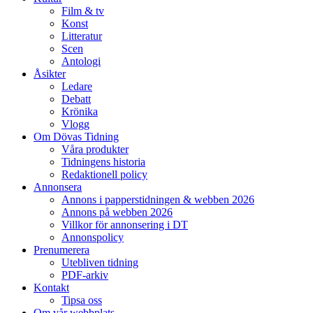
Film & tv
Konst
Litteratur
Scen
Antologi
Åsikter
Ledare
Debatt
Krönika
Vlogg
Om Dövas Tidning
Våra produkter
Tidningens historia
Redaktionell policy
Annonsera
Annons i papperstidningen & webben 2026
Annons på webben 2026
Villkor för annonsering i DT
Annonspolicy
Prenumerera
Utebliven tidning
PDF-arkiv
Kontakt
Tipsa oss
Om vår webbplats