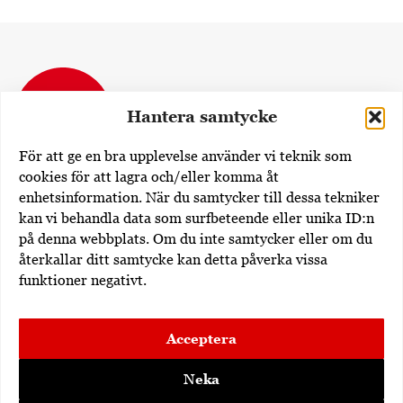
Hantera samtycke
För att ge en bra upplevelse använder vi teknik som
cookies för att lagra och/eller komma åt
enhetsinformation. När du samtycker till dessa tekniker
Dövas Tidning
kan vi behandla data som surfbeteende eller unika ID:n
Rissneleden 138
på denna webbplats. Om du inte samtycker eller om du
174 57 Sundbyberg
återkallar ditt samtycke kan detta påverka vissa
funktioner negativt.
Utgivare av dovastidning.se:
Erdem Akan
Acceptera
Dövas Tidning i sociala medier:
Neka