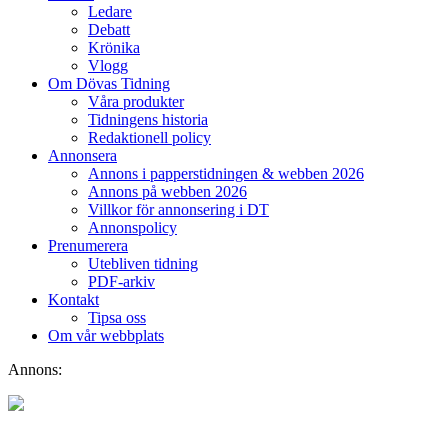
Ledare
Debatt
Krönika
Vlogg
Om Dövas Tidning
Våra produkter
Tidningens historia
Redaktionell policy
Annonsera
Annons i papperstidningen & webben 2026
Annons på webben 2026
Villkor för annonsering i DT
Annonspolicy
Prenumerera
Utebliven tidning
PDF-arkiv
Kontakt
Tipsa oss
Om vår webbplats
Annons: