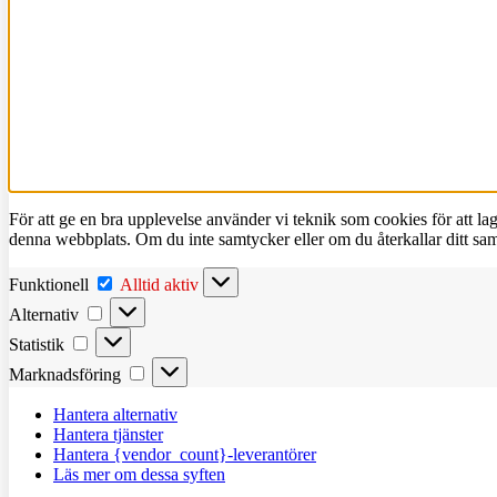
För att ge en bra upplevelse använder vi teknik som cookies för att l
denna webbplats. Om du inte samtycker eller om du återkallar ditt sam
Funktionell
Funktionell
Alltid aktiv
Alternativ
Alternativ
Statistik
Statistik
Marknadsföring
Marknadsföring
Hantera alternativ
Hantera tjänster
Hantera {vendor_count}-leverantörer
Läs mer om dessa syften