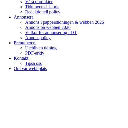
Våra produkter
Tidningens historia
Redaktionell policy
Annonsera
Annons i papperstidningen & webben 2026
Annons på webben 2026
Villkor för annonsering i DT
Annonspolicy
Prenumerera
Utebliven tidning
PDF-arkiv
Kontakt
Tipsa oss
Om vår webbplats