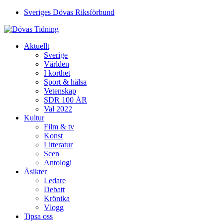
Sveriges Dövas Riksförbund
Aktuellt
Sverige
Världen
I korthet
Sport & hälsa
Vetenskap
SDR 100 ÅR
Val 2022
Kultur
Film & tv
Konst
Litteratur
Scen
Antologi
Åsikter
Ledare
Debatt
Krönika
Vlogg
Tipsa oss