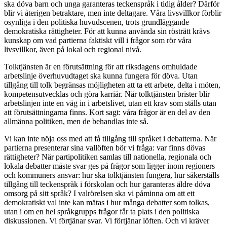
ska döva barn och unga garanteras teckenspråk i tidig ålder? Därför
blir vi återigen betraktare, men inte deltagare. Våra livsvillkor förblir
osynliga i den politiska huvudscenen, trots grundläggande
demokratiska rättigheter. För att kunna använda sin rösträtt krävs
kunskap om vad partierna faktiskt vill i frågor som rör våra
livsvillkor, även på lokal och regional nivå.
Tolktjänsten är en förutsättning för att riksdagens omhuldade
arbetslinje överhuvudtaget ska kunna fungera för döva. Utan
tillgång till tolk begränsas möjligheten att ta ett arbete, delta i möten,
kompetensutvecklas och göra karriär. När tolktjänsten brister blir
arbetslinjen inte en väg in i arbetslivet, utan ett krav som ställs utan
att förutsättningarna finns. Kort sagt: våra frågor är en del av den
allmänna politiken, men de behandlas inte så.
Vi kan inte nöja oss med att få tillgång till språket i debatterna. När
partierna presenterar sina vallöften bör vi fråga: var finns dövas
rättigheter? När partipolitiken samlas till nationella, regionala och
lokala debatter måste svar ges på frågor som ligger inom regioners
och kommuners ansvar: hur ska tolktjänsten fungera, hur säkerställs
tillgång till teckenspråk i förskolan och hur garanteras äldre döva
omsorg på sitt språk? I valrörelsen ska vi påminna om att ett
demokratiskt val inte kan mätas i hur många debatter som tolkas,
utan i om en hel språkgrupps frågor får ta plats i den politiska
diskussionen. Vi förtjänar svar. Vi förtjänar löften. Och vi kräver