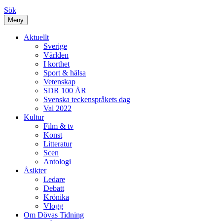
Sök
Meny
Aktuellt
Sverige
Världen
I korthet
Sport & hälsa
Vetenskap
SDR 100 ÅR
Svenska teckenspråkets dag
Val 2022
Kultur
Film & tv
Konst
Litteratur
Scen
Antologi
Åsikter
Ledare
Debatt
Krönika
Vlogg
Om Dövas Tidning