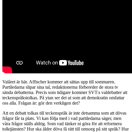
Valåret är här. Affischer kommer att sättas upp till sommaren.
Partiledarna slipar sina tal, redaktionerna förbereder de stora tv
sända debatterna. Precis som tidigare kommer SVT:s valdebatter att
teckenspråkstolkas.
På ytan ser det ut som att demokratin omfattar
oss alla.
Frågan är: gör den verkligen det?
Att en debatt tolkas till teckenspråk är inte detsamma som att dövas
frågor får ta plats. Vi kan följa med i vad partiledarna säger, men
våra frågor ställs aldrig. Som vad tänker ni göra för att reformera
tolktjänsten? Hur ska äldre döva få rätt till omsorg på sitt språk? Hur