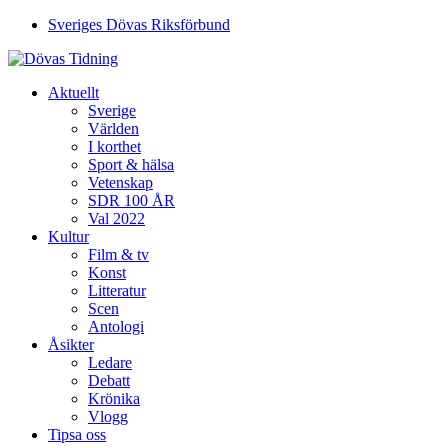
Sveriges Dövas Riksförbund
Aktuellt
Sverige
Världen
I korthet
Sport & hälsa
Vetenskap
SDR 100 ÅR
Val 2022
Kultur
Film & tv
Konst
Litteratur
Scen
Antologi
Åsikter
Ledare
Debatt
Krönika
Vlogg
Tipsa oss