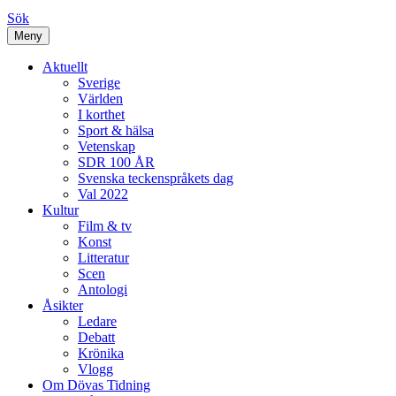
Sök
Meny
Aktuellt
Sverige
Världen
I korthet
Sport & hälsa
Vetenskap
SDR 100 ÅR
Svenska teckenspråkets dag
Val 2022
Kultur
Film & tv
Konst
Litteratur
Scen
Antologi
Åsikter
Ledare
Debatt
Krönika
Vlogg
Om Dövas Tidning