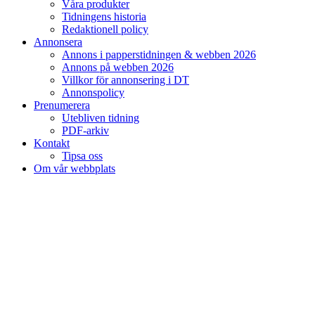
Våra produkter
Tidningens historia
Redaktionell policy
Annonsera
Annons i papperstidningen & webben 2026
Annons på webben 2026
Villkor för annonsering i DT
Annonspolicy
Prenumerera
Utebliven tidning
PDF-arkiv
Kontakt
Tipsa oss
Om vår webbplats