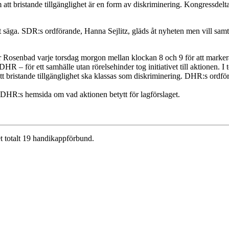
att bristande tillgänglighet är en form av diskriminering. Kongressdelt
att säga. SDR:s ordförande, Hanna Sejlitz, gläds åt nyheten men vill samt
 Rosenbad varje torsdag morgon mellan klockan 8 och 9 för att markera 
HR – för ett samhälle utan rörelsehinder tog initiativet till aktionen. 
 att bristande tillgänglighet ska klassas som diskriminering. DHR:s or
 DHR:s hemsida om vad aktionen betytt för lagförslaget.
t totalt 19 handikappförbund.