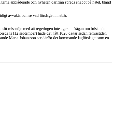
agarna applåderade och nyheten därifrån spreds snabbt på nätet, bland
idigt avvakta och se vad förslaget innebär.
sitt missnöje med att regeringen inte agerat i frågan om bristande
I torsdags (12 september) hade det gått 1028 dagar sedan remisstiden
dförande Maria Johansson ser därför det kommande lagförslaget som en