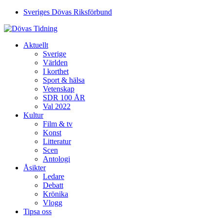
Sveriges Dövas Riksförbund
Aktuellt
Sverige
Världen
I korthet
Sport & hälsa
Vetenskap
SDR 100 ÅR
Val 2022
Kultur
Film & tv
Konst
Litteratur
Scen
Antologi
Åsikter
Ledare
Debatt
Krönika
Vlogg
Tipsa oss