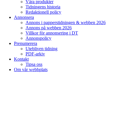
Våra produkter
Tidningens historia
Redaktionell policy
Annonsera
Annons i papperstidningen & webben 2026
Annons på webben 2026
Villkor för annonsering i DT
Annonspolicy
Prenumerera
Utebliven tidning
PDF-arkiv
Kontakt
Tipsa oss
Om vår webbplats