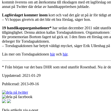
kommit överens om att återkomma till riksdagen med ett lagförslag om 
annat på Twitter där delar av handikapprörelsen jublade.
Lagförslaget kommer inom
kort och vad det går ut på är för tidigt 
– Vi hoppas givetvis att det blir ett bra förslag, säger hon.
19 handikapporganisationer*
har
sedan december 2011 stått utanför
tillgänglighet. Denna aktion kallas Torsdagsaktionen. Organisationen D
för promemorian Bortom fagert tal gick ut. I den finns ett förslag om
delseger för Torsdagsaktionen.
– Torsdagsaktionen har betytt väldigt mycket, säger Erik Ullenhag på
Läs mer om Torsdagsaktionen
här
och
här
.
* Från början var det bara DHR som stod utanför Rosenbad. Nu är de
Uppdaterad: 2021-01-29
Publicerad: 2013-09-16
Dela artikeln via e-post.