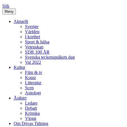
Sök
Meny
Aktuellt
Sverige
Världen
I korthet
Sport & hälsa
Vetenskap
SDR 100 ÅR
Svenska teckenspråkets dag
Val 2022
Kultur
Film & tv
Konst
Litteratur
Scen
Antologi
Åsikter
Ledare
Debatt
Krönika
Vlogg
Om Dövas Tidning