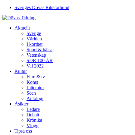
Sveriges Dövas Riksförbund
Aktuellt
Sverige
Världen
I korthet
Sport & hälsa
Vetenskap
SDR 100 ÅR
Val 2022
Kultur
Film & tv
Konst
Litteratur
Scen
Antologi
Åsikter
Ledare
Debatt
Krönika
Vlogg
Tipsa oss