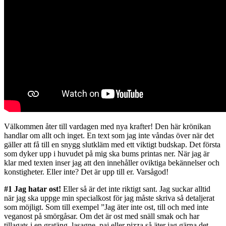
Välkommen åter till vardagen med nya krafter! Den här krönikan
handlar om allt och inget. En text som jag inte våndas över när det
gäller att få till en snygg slutkläm med ett viktigt budskap. Det första
som dyker upp i huvudet på mig ska bums printas ner. När jag är
klar med texten inser jag att den innehåller oviktiga bekännelser och
konstigheter. Eller inte? Det är upp till er. Varsågod!
#1 Jag hatar ost!
Eller så är det inte riktigt sant. Jag suckar alltid
när jag ska uppge min specialkost för jag måste skriva så detaljerat
som möjligt. Som till exempel ”Jag äter inte ost, till och med inte
veganost på smörgåsar. Om det är ost med snäll smak och har
tillagats i en gratäng, lasagne, paj eller pizza så äter jag gärna det.