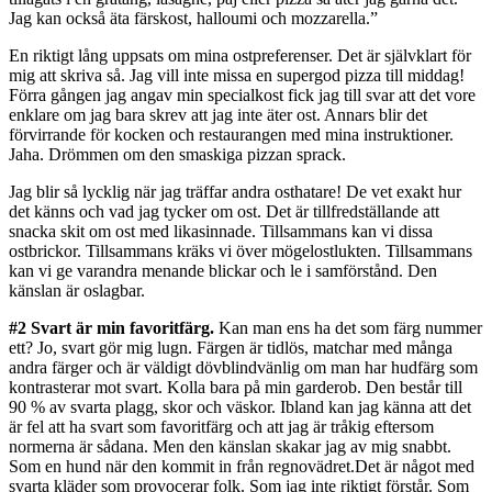
Jag kan också äta färskost, halloumi och mozzarella.”
En riktigt lång uppsats om mina ostpreferenser. Det är självklart för
mig att skriva så. Jag vill inte missa en supergod pizza till middag!
Förra gången jag angav min specialkost fick jag till svar att det vore
enklare om jag bara skrev att jag inte äter ost. Annars blir det
förvirrande för kocken och restaurangen med mina instruktioner.
Jaha. Drömmen om den smaskiga pizzan sprack.
Jag blir så lycklig när jag träffar andra osthatare! De vet exakt hur
det känns och vad jag tycker om ost. Det är tillfredställande att
snacka skit om ost med likasinnade. Tillsammans kan vi dissa
ostbrickor. Tillsammans kräks vi över mögelostlukten. Tillsammans
kan vi ge varandra menande blickar och le i samförstånd. Den
känslan är oslagbar.
#2 Svart är min favoritfärg.
Kan man ens ha det som färg nummer
ett? Jo, svart gör mig lugn. Färgen är tidlös, matchar med många
andra färger och är väldigt dövblindvänlig om man har hudfärg som
kontrasterar mot svart. Kolla bara på min garderob. Den består till
90 % av svarta plagg, skor och väskor. Ibland kan jag känna att det
är fel att ha svart som favoritfärg och att jag är tråkig eftersom
normerna är sådana. Men den känslan skakar jag av mig snabbt.
Som en hund när den kommit in från regnovädret.Det är något med
svarta kläder som provocerar folk. Som jag inte riktigt förstår. Som