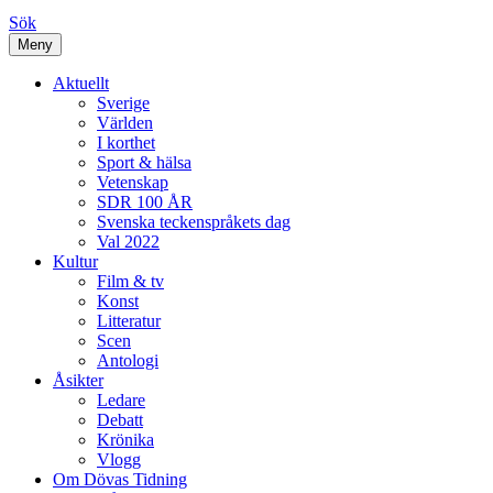
Sök
Meny
Aktuellt
Sverige
Världen
I korthet
Sport & hälsa
Vetenskap
SDR 100 ÅR
Svenska teckenspråkets dag
Val 2022
Kultur
Film & tv
Konst
Litteratur
Scen
Antologi
Åsikter
Ledare
Debatt
Krönika
Vlogg
Om Dövas Tidning