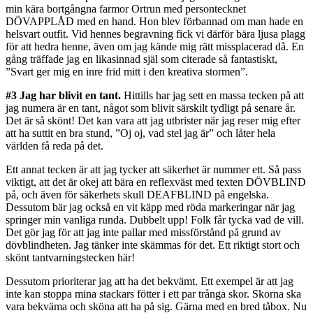
min kära bortgångna farmor Ortrun med persontecknet
DÖVAPPLÅD med en hand. Hon blev förbannad om man hade en
helsvart outfit. Vid hennes begravning fick vi därför bära ljusa plagg
för att hedra henne, även om jag kände mig rätt missplacerad då. En
gång träffade jag en likasinnad själ som citerade så fantastiskt,
”Svart ger mig en inre frid mitt i den kreativa stormen”.
#3 Jag har blivit en tant.
Hittills har jag sett en massa tecken på att
jag numera är en tant, något som blivit särskilt tydligt på senare år.
Det är så skönt! Det kan vara att jag utbrister när jag reser mig efter
att ha suttit en bra stund, ”Oj oj, vad stel jag är” och låter hela
världen få reda på det.
Ett annat tecken är att jag tycker att säkerhet är nummer ett. Så pass
viktigt, att det är okej att bära en reflexväst med texten DÖVBLIND
på, och även för säkerhets skull DEAFBLIND på engelska.
Dessutom bär jag också en vit käpp med röda markeringar när jag
springer min vanliga runda. Dubbelt upp! Folk får tycka vad de vill.
Det gör jag för att jag inte pallar med missförstånd på grund av
dövblindheten. Jag tänker inte skämmas för det. Ett riktigt stort och
skönt tantvarningstecken här!
Dessutom prioriterar jag att ha det bekvämt. Ett exempel är att jag
inte kan stoppa mina stackars fötter i ett par trånga skor. Skorna ska
vara bekväma och sköna att ha på sig. Gärna med en bred tåbox. Nu