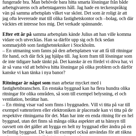
fungerade bra. Man behövde bara hitta smarta lösningar från både
arbetsgivarens och arbetstagarens håll. Jag hade en teckenspråkig
vän på samma arbetsplats vilket var skönt. Det som är roligt är att
jag ofta levererade mat till olika fastighetskontor och –bolag, och där
väcktes ett intresse hos mig. Det verkade spännande.
Efter ett år på
samma arbetsplats kände Julius att han ville komma
vidare och utvecklas. Han sa därför upp sig och fick sedan
sommarjobb som fastighetstekniker i Stockholm.
– En utmaning som fanns på den arbetsplatsen var att få till ritningar
för hand, och där fick jag hjälpa till. Jag kom fram till lösningar som
de inte tidigare hade tänkt på. Det kanske är en fördel vi döva har, vi
är så vana vid att behöva hitta lösningar på olika problem och därför
kanske vi kan tänka i nya banor?
Ritningar är något som
man arbetar mycket med i
fastighetsbranschen. En enstaka byggnad kan ha flera hundra olika
ritningar för olika områden, så som till exempel belysning, el och
ventilation, berättar han.
– En ritning visar vad som finns i byggnaden. Vill vi titta på var till
exempel vattenrören eller elektroniken är placerade kan vi titta på de
respektive ritningarna för det. Man har inte en enda ritning för en hel
byggnad, utan det finns så många olika aspekter att ta hänsyn till
oavsett om det gäller att bygga en helt ny byggnad eller ändra på en
befintlig byggnad. De kan till exempel också användas för att räkna