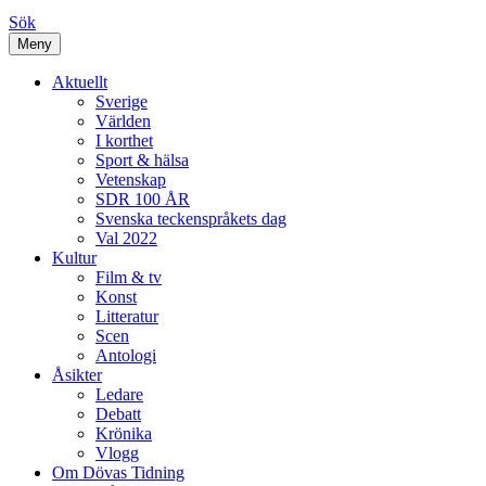
Sök
Meny
Aktuellt
Sverige
Världen
I korthet
Sport & hälsa
Vetenskap
SDR 100 ÅR
Svenska teckenspråkets dag
Val 2022
Kultur
Film & tv
Konst
Litteratur
Scen
Antologi
Åsikter
Ledare
Debatt
Krönika
Vlogg
Om Dövas Tidning