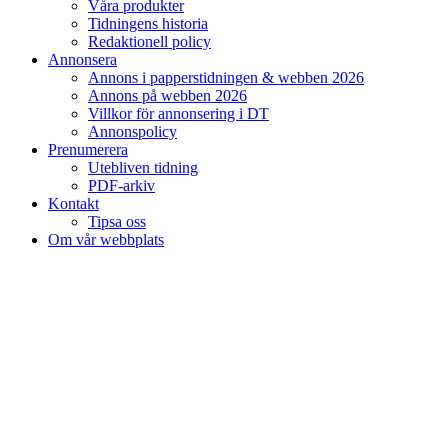
Våra produkter
Tidningens historia
Redaktionell policy
Annonsera
Annons i papperstidningen & webben 2026
Annons på webben 2026
Villkor för annonsering i DT
Annonspolicy
Prenumerera
Utebliven tidning
PDF-arkiv
Kontakt
Tipsa oss
Om vår webbplats