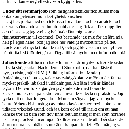
ut hur vi kan energieffektivisera byggnaden.
Under sitt sommarjobb
som fastighetstekniker fick Julius möta
olika kompetenser inom fastighetsbranschen.
– Jag fick jobba med den tekniska förvaltaren och en arkitekt, och
det var spännande att se hur de jobbade. Jag fick allt fler uppgifter
och till sist såg jag vad jag behövde lära mig, som ett
ritningsprogram till exempel. Det bestämde jag mig för att lära mig
helt på egen hand, och jag lade ner väldigt mycket fritid på det.
Dock var det mycket ritande i 2D, och jag blev sedan mer nyfiken
på att rita i 3D för det går att lägga till så mycket mer information då.
Julius kände att han
nu hade funnit sitt drömyrke och sökte sedan
till yrkeshögskolan Nackademin i Stockholm, där han läste till
byggnadsingenjör BIM (Building Information Model). –
Anledningen till att jag valde yrkeshögskolan var för att det fanns
mycket praktik inbakad i utbildningen. Att läsa i två år kändes
lagom. Det var första gången jag studerade med hörande
klasskamrater, och på lektionerna använde vi teckenspråkstolk. Jag
tycker att det har fungerat bra. Man kan säga att jag var mycket
bättre förberedd än många av mina klasskamrater med tanke på min
tidigare yrkesbakgrund, och jag kom också till insikt om att man
kanske tror att bara som döv finns det utmaningar men som hörande
har man ju också utmaningar. Skillnaderna är inte alltid så stora, det
är normerna i samhället som sätter käppar i hjulet. Först när jag var