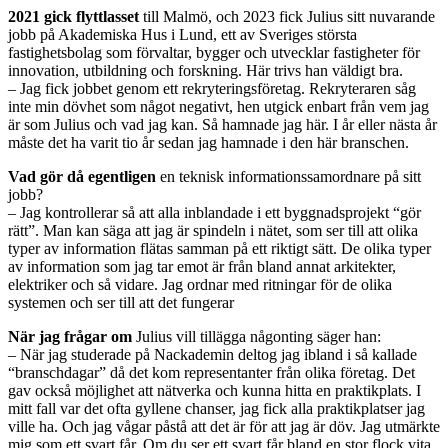
2021 gick flyttlasset
till Malmö, och 2023 fick Julius sitt nuvarande
jobb på Akademiska Hus i Lund, ett av Sveriges största
fastighetsbolag som förvaltar, bygger och utvecklar fastigheter för
innovation, utbildning och forskning. Här trivs han väldigt bra.
– Jag fick jobbet genom ett rekryteringsföretag. Rekryteraren såg
inte min dövhet som något negativt, hen utgick enbart från vem jag
är som Julius och vad jag kan. Så hamnade jag här. I år eller nästa år
måste det ha varit tio år sedan jag hamnade i den här branschen.
Vad gör då egentligen
en teknisk informationssamordnare på sitt
jobb?
– Jag kontrollerar så att alla inblandade i ett byggnadsprojekt “gör
rätt”. Man kan säga att jag är spindeln i nätet, som ser till att olika
typer av information flätas samman på ett riktigt sätt. De olika typer
av information som jag tar emot är från bland annat arkitekter,
elektriker och så vidare. Jag ordnar med ritningar för de olika
systemen och ser till att det fungerar
När jag frågar om
Julius vill tillägga någonting säger han:
– När jag studerade på Nackademin deltog jag ibland i så kallade
“branschdagar” då det kom representanter från olika företag. Det
gav också möjlighet att nätverka och kunna hitta en praktikplats. I
mitt fall var det ofta gyllene chanser, jag fick alla praktikplatser jag
ville ha. Och jag vågar påstå att det är för att jag är döv. Jag utmärkte
mig som ett svart får. Om du ser ett svart får bland en stor flock vita