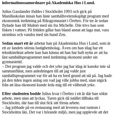
informationssamordnare på Akademiska Hus i Lund.
Julius Gasslander föddes i Stockholm 1993 och gick på
Manillaskolan innan han läste samhällsvetenskapligt program med
ekonomisk inriktning på Riksgymnasiet i Örebro. För tre år sedan
flyttade han till Malmö med sin fru Michelle. Där trivs han som
fisken i vattnet. På fritiden gillar han bland annat att laga mat, vara
utomhus och vandra med sin hund Zen.
Sedan snart ett år
arbetar han på Akademiska Hus i Lund, som är
ett av landets största fastighetsbolag. Även om han idag har ett
teknikinriktat arbete kan han känna att han har haft nytta av att ha
läst samhällsprogrammet med inriktning ekonomi under sin
gymnasietid.
– Det program jag valde och det yrke jag har idag är kanske inte så
sammanflätat, men anledningen till att jag valde just
samhällsprogrammet var för att ha en bred grund att stå på. Jag hade
på den tiden ingen aning om vad jag ville jobba med, utan utgick
från att läsa ekonomi kunde leda mig till ett välbetalt yrke.
Efter studenten bodde
Julius kvar i Örebro i ett år där han sökte
arbete, men utan att lyckas. Turen gick då istället tillbaka till
Stockholm, där han till slut fick sitt första arbete.
– Jag jobbade på en restaurang med att leverera mat runtom i
Stockholms län. Det var i hörande miljö, men jag upplevde att det