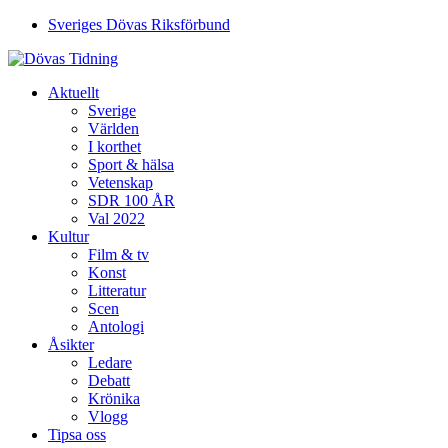
Sveriges Dövas Riksförbund
Aktuellt
Sverige
Världen
I korthet
Sport & hälsa
Vetenskap
SDR 100 ÅR
Val 2022
Kultur
Film & tv
Konst
Litteratur
Scen
Antologi
Åsikter
Ledare
Debatt
Krönika
Vlogg
Tipsa oss