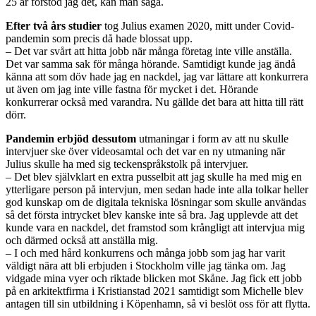
25 år förstod jag det, kan man säga.
Efter två års studier
tog Julius examen 2020, mitt under Covid-
pandemin som precis då hade blossat upp.
– Det var svårt att hitta jobb när många företag inte ville anställa.
Det var samma sak för många hörande. Samtidigt kunde jag ändå
känna att som döv hade jag en nackdel, jag var lättare att konkurrera
ut även om jag inte ville fastna för mycket i det. Hörande
konkurrerar också med varandra. Nu gällde det bara att hitta till rätt
dörr.
Pandemin erbjöd dessutom
utmaningar i form av att nu skulle
intervjuer ske över videosamtal och det var en ny utmaning när
Julius skulle ha med sig teckenspråkstolk på intervjuer.
– Det blev självklart en extra pusselbit att jag skulle ha med mig en
ytterligare person på intervjun, men sedan hade inte alla tolkar heller
god kunskap om de digitala tekniska lösningar som skulle användas
så det första intrycket blev kanske inte så bra. Jag upplevde att det
kunde vara en nackdel, det framstod som krångligt att intervjua mig
och därmed också att anställa mig.
– I och med hård konkurrens och många jobb som jag har varit
väldigt nära att bli erbjuden i Stockholm ville jag tänka om. Jag
vidgade mina vyer och riktade blicken mot Skåne. Jag fick ett jobb
på en arkitektfirma i Kristianstad 2021 samtidigt som Michelle blev
antagen till sin utbildning i Köpenhamn, så vi beslöt oss för att flytta.