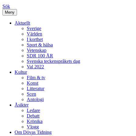
Sök
Meny
Aktuellt
Sverige
Världen
I korthet
Sport & hälsa
Vetenskap
SDR 100 ÅR
Svenska teckenspråkets dag
Val 2022
Kultur
Film & tv
Konst
Litteratur
Scen
Antologi
Åsikter
Ledare
Debatt
Krönika
Vlogg
Om Dövas Tidning