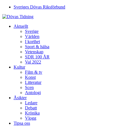
Sveriges Dövas Riksförbund
Aktuellt
Sverige
Världen
I korthet
Sport & hälsa
Vetenskap
SDR 100 ÅR
Val 2022
Kultur
Film & tv
Konst
Litteratur
Scen
Antologi
Åsikter
Ledare
Debatt
Krönika
Vlogg
Tipsa oss