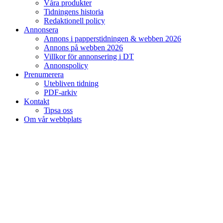
Våra produkter
Tidningens historia
Redaktionell policy
Annonsera
Annons i papperstidningen & webben 2026
Annons på webben 2026
Villkor för annonsering i DT
Annonspolicy
Prenumerera
Utebliven tidning
PDF-arkiv
Kontakt
Tipsa oss
Om vår webbplats