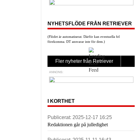
NYHETSFLÖDE FRÅN RETRIEVER
(Flödet är automatiserat. Därför kan eventuella fel
förekomma. DT ansvarar inte för dem.)
Fler nyheter från Retriever
ANNONS:
I KORTHET
Publicerat:
2025-12-17 16:25
Redaktionen går på julledighet
Publicerat:
2025-11-11 16:43