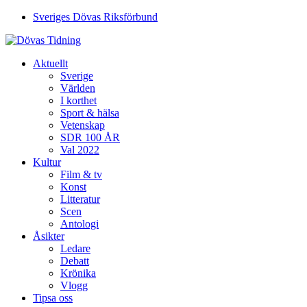
Sveriges Dövas Riksförbund
Aktuellt
Sverige
Världen
I korthet
Sport & hälsa
Vetenskap
SDR 100 ÅR
Val 2022
Kultur
Film & tv
Konst
Litteratur
Scen
Antologi
Åsikter
Ledare
Debatt
Krönika
Vlogg
Tipsa oss