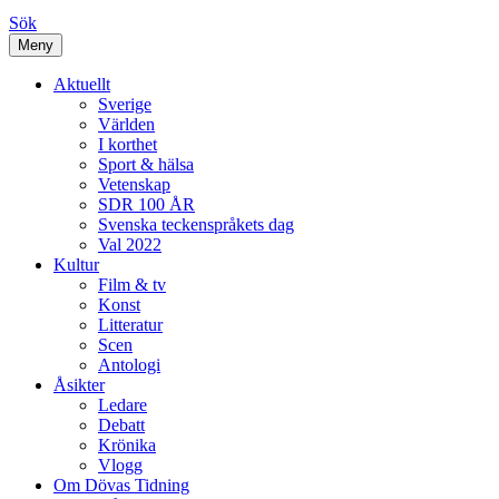
Sök
Meny
Aktuellt
Sverige
Världen
I korthet
Sport & hälsa
Vetenskap
SDR 100 ÅR
Svenska teckenspråkets dag
Val 2022
Kultur
Film & tv
Konst
Litteratur
Scen
Antologi
Åsikter
Ledare
Debatt
Krönika
Vlogg
Om Dövas Tidning