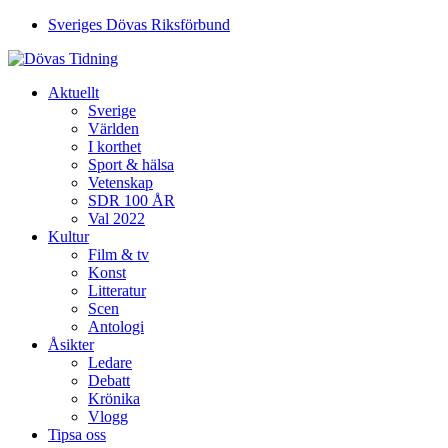
Sveriges Dövas Riksförbund
Aktuellt
Sverige
Världen
I korthet
Sport & hälsa
Vetenskap
SDR 100 ÅR
Val 2022
Kultur
Film & tv
Konst
Litteratur
Scen
Antologi
Åsikter
Ledare
Debatt
Krönika
Vlogg
Tipsa oss