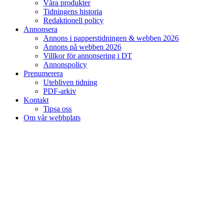
Våra produkter
Tidningens historia
Redaktionell policy
Annonsera
Annons i papperstidningen & webben 2026
Annons på webben 2026
Villkor för annonsering i DT
Annonspolicy
Prenumerera
Utebliven tidning
PDF-arkiv
Kontakt
Tipsa oss
Om vår webbplats