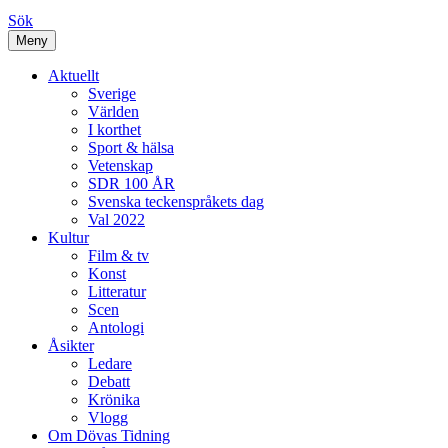
Sök
Meny
Aktuellt
Sverige
Världen
I korthet
Sport & hälsa
Vetenskap
SDR 100 ÅR
Svenska teckenspråkets dag
Val 2022
Kultur
Film & tv
Konst
Litteratur
Scen
Antologi
Åsikter
Ledare
Debatt
Krönika
Vlogg
Om Dövas Tidning