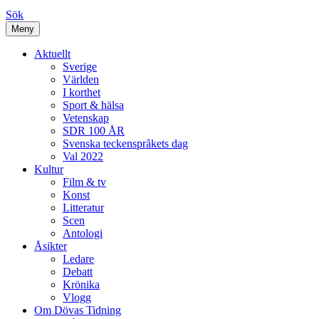
Sök
Meny
Aktuellt
Sverige
Världen
I korthet
Sport & hälsa
Vetenskap
SDR 100 ÅR
Svenska teckenspråkets dag
Val 2022
Kultur
Film & tv
Konst
Litteratur
Scen
Antologi
Åsikter
Ledare
Debatt
Krönika
Vlogg
Om Dövas Tidning