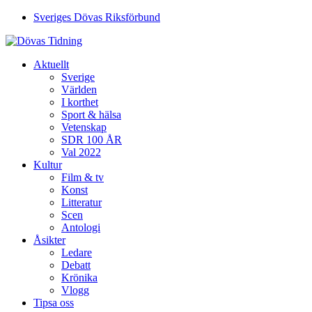
Sveriges Dövas Riksförbund
Aktuellt
Sverige
Världen
I korthet
Sport & hälsa
Vetenskap
SDR 100 ÅR
Val 2022
Kultur
Film & tv
Konst
Litteratur
Scen
Antologi
Åsikter
Ledare
Debatt
Krönika
Vlogg
Tipsa oss