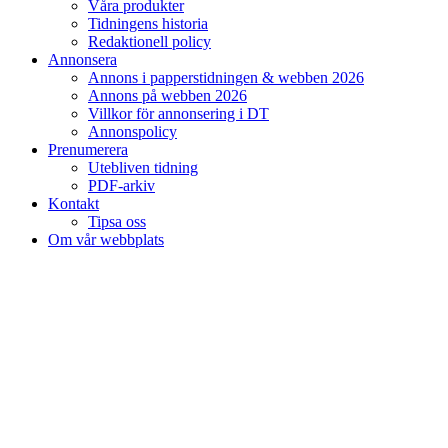
Våra produkter
Tidningens historia
Redaktionell policy
Annonsera
Annons i papperstidningen & webben 2026
Annons på webben 2026
Villkor för annonsering i DT
Annonspolicy
Prenumerera
Utebliven tidning
PDF-arkiv
Kontakt
Tipsa oss
Om vår webbplats