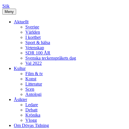
Sök
Meny
Aktuellt
Sverige
Världen
I korthet
Sport & hälsa
Vetenskap
SDR 100 ÅR
Svenska teckenspråkets dag
Val 2022
Kultur
Film & tv
Konst
Litteratur
Scen
Antologi
Åsikter
Ledare
Debatt
Krönika
Vlogg
Om Dövas Tidning