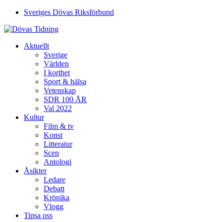
Sveriges Dövas Riksförbund
Aktuellt
Sverige
Världen
I korthet
Sport & hälsa
Vetenskap
SDR 100 ÅR
Val 2022
Kultur
Film & tv
Konst
Litteratur
Scen
Antologi
Åsikter
Ledare
Debatt
Krönika
Vlogg
Tipsa oss