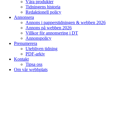
Våra produkter
Tidningens historia
Redaktionell policy
Annonsera
Annons i papperstidningen & webben 2026
Annons på webben 2026
Villkor för annonsering i DT
Annonspolicy
Prenumerera
Utebliven tidning
PDF-arkiv
Kontakt
Tipsa oss
Om vår webbplats