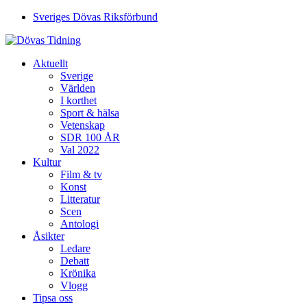
Sveriges Dövas Riksförbund
Aktuellt
Sverige
Världen
I korthet
Sport & hälsa
Vetenskap
SDR 100 ÅR
Val 2022
Kultur
Film & tv
Konst
Litteratur
Scen
Antologi
Åsikter
Ledare
Debatt
Krönika
Vlogg
Tipsa oss