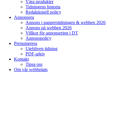
Våra produkter
Tidningens historia
Redaktionell policy
Annonsera
Annons i papperstidningen & webben 2026
Annons på webben 2026
Villkor för annonsering i DT
Annonspolicy
Prenumerera
Utebliven tidning
PDF-arkiv
Kontakt
Tipsa oss
Om vår webbplats