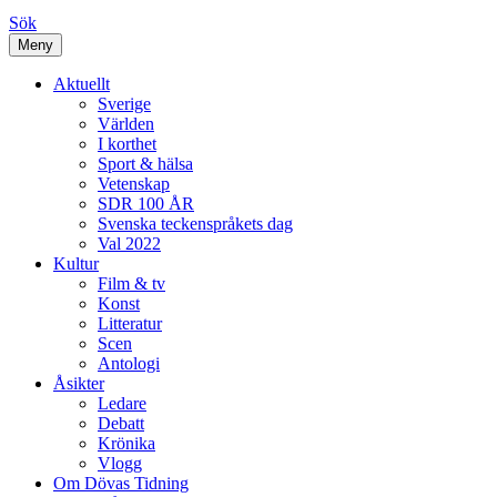
Sök
Meny
Aktuellt
Sverige
Världen
I korthet
Sport & hälsa
Vetenskap
SDR 100 ÅR
Svenska teckenspråkets dag
Val 2022
Kultur
Film & tv
Konst
Litteratur
Scen
Antologi
Åsikter
Ledare
Debatt
Krönika
Vlogg
Om Dövas Tidning