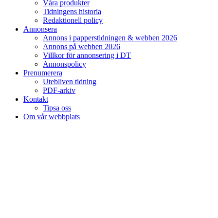
Våra produkter
Tidningens historia
Redaktionell policy
Annonsera
Annons i papperstidningen & webben 2026
Annons på webben 2026
Villkor för annonsering i DT
Annonspolicy
Prenumerera
Utebliven tidning
PDF-arkiv
Kontakt
Tipsa oss
Om vår webbplats