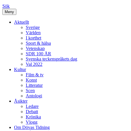
Sök
Meny
Aktuellt
Sverige
Världen
I korthet
Sport & hälsa
Vetenskap
SDR 100 ÅR
Svenska teckenspråkets dag
Val 2022
Kultur
Film & tv
Konst
Litteratur
Scen
Antologi
Åsikter
Ledare
Debatt
Krönika
Vlogg
Om Dövas Tidning