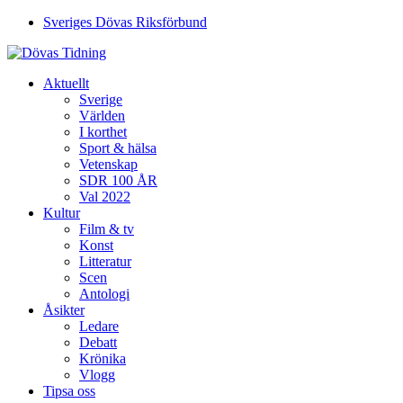
Sveriges Dövas Riksförbund
Aktuellt
Sverige
Världen
I korthet
Sport & hälsa
Vetenskap
SDR 100 ÅR
Val 2022
Kultur
Film & tv
Konst
Litteratur
Scen
Antologi
Åsikter
Ledare
Debatt
Krönika
Vlogg
Tipsa oss