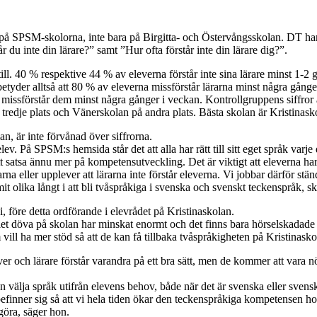
m på SPSM-skolorna, inte bara på Birgitta- och Östervångsskolan. DT ha
 du inte din lärare?” samt ”Hur ofta förstår inte din lärare dig?”.
 till. 40 % respektive 44 % av eleverna förstår inte sina lärare minst 1
betyder alltså att 80 % av eleverna missförstår lärarna minst några gånge
a missförstår dem minst några gånger i veckan. Kontrollgruppens siffror
redje plats och Vänerskolan på andra plats. Bästa skolan är Kristinask
, är inte förvånad över siffrorna.
lev. På SPSM:s hemsida står det att alla har rätt till sitt eget språk var
t satsa ännu mer på kompetensutveckling. Det är viktigt att eleverna ha
lärarna eller upplever att lärarna inte förstår eleverna. Vi jobbar därför s
t olika långt i att bli tvåspråkiga i svenska och svenskt teckenspråk, s
 före detta ordförande i elevrådet på Kristinaskolan.
ntalet döva på skolan har minskat enormt och det finns bara hörselskadad
vill ha mer stöd så att de kan få tillbaka tvåspråkigheten på Kristinasko
ever och lärare förstår varandra på ett bra sätt, men de kommer att vara n
n välja språk utifrån elevens behov, både när det är svenska eller sve
befinner sig så att vi hela tiden ökar den teckenspråkiga kompetensen hos
 göra, säger hon.