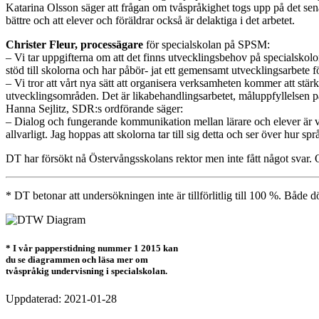
Katarina Olsson säger att frågan om tvåspråkighet togs upp på det sena
bättre och att elever och föräldrar också är delaktiga i det arbetet.
Christer Fleur, processägare
för specialskolan på SPSM:
– Vi tar uppgifterna om att det finns utvecklingsbehov på specialskolor
stöd till skolorna och har påbör- jat ett gemensamt utvecklingsarbete för
– Vi tror att vårt nya sätt att organisera verksamheten kommer att stärk
utvecklingsområden. Det är likabehandlingsarbetet, måluppfyllelsen p
Hanna Sejlitz, SDR:s ordförande säger:
– Dialog och fungerande kommunikation mellan lärare och elever är vikt
allvarligt. Jag hoppas att skolorna tar till sig detta och ser över hur
DT har försökt nå Östervångsskolans rektor men inte fått något svar. Oc
* DT betonar att undersökningen inte är tillförlitlig till 100 %. Båd
* I vår papperstidning nummer 1 2015 kan
du se diagrammen och läsa mer om
tvåspråkig undervisning i specialskolan.
Uppdaterad: 2021-01-28