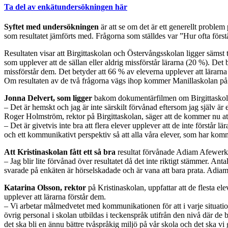
Ta del av enkätundersökningen här
Syftet med undersökningen
är att se om det är ett generellt proble
som resultatet jämförts med. Frågorna som ställdes var ”Hur ofta förstår
Resultaten visar att Birgittaskolan och Östervångsskolan ligger sämst
som upplever att de sällan eller aldrig missförstår lärarna (20 %). Det 
missförstår dem. Det betyder att 66 % av eleverna upplever att lärarn
Om resultaten av de två frågorna vägs ihop kommer Manillaskolan på t
Jonna Delvert, som ligger
bakom dokumentärfilmen om Birgittaskolan
– Det är hemskt och jag är inte särskilt förvånad eftersom jag själv är e
Roger Holmström, rektor på Birgittaskolan, säger att de kommer nu at
– Det är givetvis inte bra att flera elever upplever att de inte förstår 
och ett kommunikativt perspektiv så att alla våra elever, som har kommi
Att Kristinaskolan fått ett så bra
resultat förvånade Adiam Afewerki,
– Jag blir lite förvånad över resultatet då det inte riktigt stämmer. A
svarade på enkäten är hörselskadade och är vana att bara prata. Adiam 
Katarina Olsson, rektor
på Kristinaskolan, uppfattar att de flesta el
upplever att lärarna förstår dem.
– Vi arbetar målmedvetet med kommunikationen för att i varje situatio
övrig personal i skolan utbildas i teckenspråk utifrån den nivå där de 
det ska bli en ännu bättre tvåspråkig miljö på vår skola och det ska vi