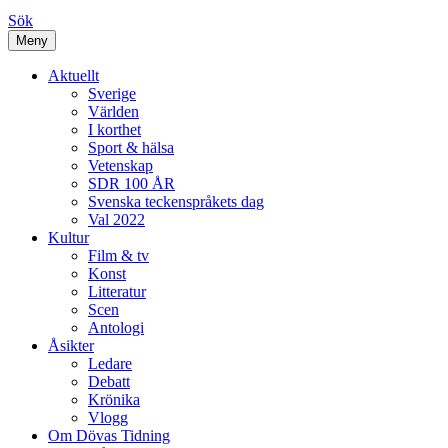
Sök
Meny
Aktuellt
Sverige
Världen
I korthet
Sport & hälsa
Vetenskap
SDR 100 ÅR
Svenska teckenspråkets dag
Val 2022
Kultur
Film & tv
Konst
Litteratur
Scen
Antologi
Åsikter
Ledare
Debatt
Krönika
Vlogg
Om Dövas Tidning