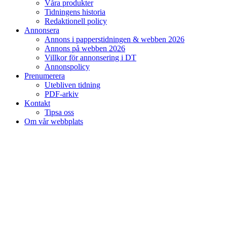
Våra produkter
Tidningens historia
Redaktionell policy
Annonsera
Annons i papperstidningen & webben 2026
Annons på webben 2026
Villkor för annonsering i DT
Annonspolicy
Prenumerera
Utebliven tidning
PDF-arkiv
Kontakt
Tipsa oss
Om vår webbplats