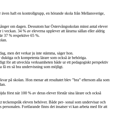
r även haft en kontrollgrupp, en hörande skola från Mellansverige,
-2 gånger om dagen. Dessutom har Östervångsskolan minst antal elever
r i veckan. 34 % av eleverna upplever att lärarna sällan eller aldrig
 är 37 % respektive 65 %.
olan.
je dag, men det verkar ju inte stämma, säger hon.
r duktiga och kompetenta lärare som också är behöriga.
tändigt för att utveckla verksamheten både ur ett pedagogiskt perspektiv
ka få en så bra undervisning som möjligt.
e kvar på skolan. Hon menar att resultatet blev ”bra” eftersom alla som
lan.
öjda först när 100 % av deras elever förstår sina lärare och också
nskt teckenspråk eleven behöver. Både per- sonal som undervisar och
 personalen. Fortfarande finns det insatser vi kan arbeta med för att