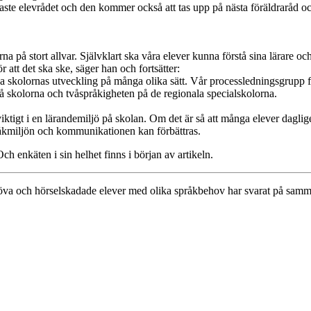
ste elevrådet och den kommer också att tas upp på nästa föräldraråd och
na på stort allvar. Självklart ska våra elever kunna förstå sina lärare o
 att det ska ske, säger han och fortsätter:
a skolornas utveckling på många olika sätt. Vår processledningsgrupp för 
å skolorna och tvåspråkigheten på de regionala specialskolorna.
igt i en lärandemiljö på skolan. Om det är så att många elever dagligen 
 språkmiljön och kommunikationen kan förbättras.
h enkäten i sin helhet finns i början av artikeln.
e döva och hörselskadade elever med olika språkbehov har svarat på samm