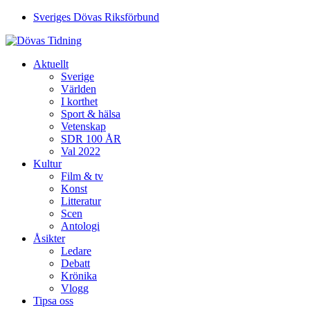
Sveriges Dövas Riksförbund
Aktuellt
Sverige
Världen
I korthet
Sport & hälsa
Vetenskap
SDR 100 ÅR
Val 2022
Kultur
Film & tv
Konst
Litteratur
Scen
Antologi
Åsikter
Ledare
Debatt
Krönika
Vlogg
Tipsa oss