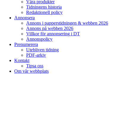
Våra produkter
Tidningens historia
Redaktionell policy
Annonsera
Annons i papperstidningen & webben 2026
Annons på webben 2026
Villkor för annonsering i DT
Annonspolicy
Prenumerera
Utebliven tidning
PDF-arkiv
Kontakt
Tipsa oss
Om vår webbplats