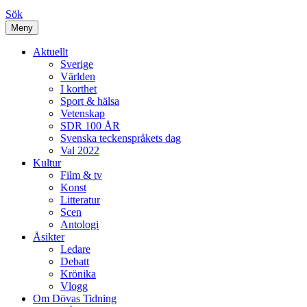
Sök
Meny
Aktuellt
Sverige
Världen
I korthet
Sport & hälsa
Vetenskap
SDR 100 ÅR
Svenska teckenspråkets dag
Val 2022
Kultur
Film & tv
Konst
Litteratur
Scen
Antologi
Åsikter
Ledare
Debatt
Krönika
Vlogg
Om Dövas Tidning