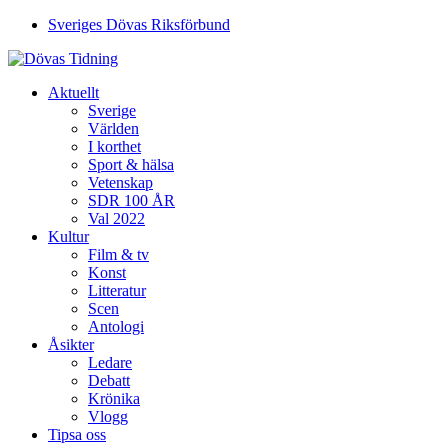
Sveriges Dövas Riksförbund
Aktuellt
Sverige
Världen
I korthet
Sport & hälsa
Vetenskap
SDR 100 ÅR
Val 2022
Kultur
Film & tv
Konst
Litteratur
Scen
Antologi
Åsikter
Ledare
Debatt
Krönika
Vlogg
Tipsa oss