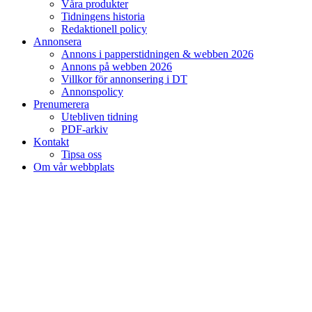
Våra produkter
Tidningens historia
Redaktionell policy
Annonsera
Annons i papperstidningen & webben 2026
Annons på webben 2026
Villkor för annonsering i DT
Annonspolicy
Prenumerera
Utebliven tidning
PDF-arkiv
Kontakt
Tipsa oss
Om vår webbplats