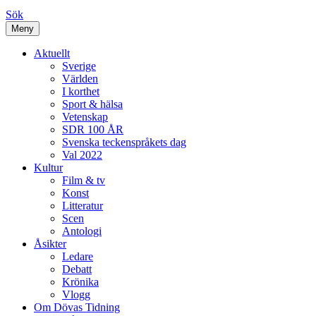
Sök
Meny
Aktuellt
Sverige
Världen
I korthet
Sport & hälsa
Vetenskap
SDR 100 ÅR
Svenska teckenspråkets dag
Val 2022
Kultur
Film & tv
Konst
Litteratur
Scen
Antologi
Åsikter
Ledare
Debatt
Krönika
Vlogg
Om Dövas Tidning